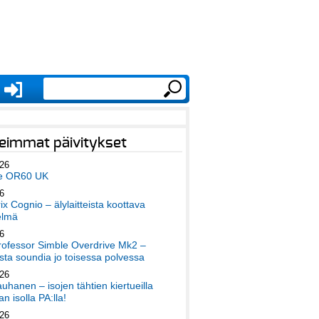
eimmat päivitykset
026
e OR60 UK
6
x Cognio – älylaitteista koottava
elmä
6
ofessor Simble Overdrive Mk2 –
ta soundia jo toisessa polvessa
026
auhanen – isojen tähtien kiertueilla
an isolla PA:lla!
026