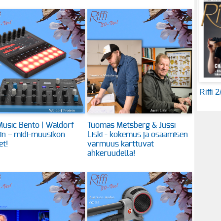
Riffi 
usic Bento | Waldorf
Tuomas Metsberg & Jussi
in – midi-muusikon
Liski - kokemus ja osaamisen
et!
varmuus karttuvat
ahkeruudella!