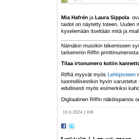
Mia Hafrén
ja
Laura Sippola
ova
taidot on näytetty toteen. Uuden 
kyselemään itseltään mitä ja mia
Nämäkin musiikin tekemiseen syvä
tarkemmin Riffin printtinumerost
Tilaa irtonumero kotiin kannet
Riffiä myyvät myös
Lehtipisteen
m
luonnollisestikin hyvin varustetut
edullisesti myös esimerkiksi kah
Digitaalinen Riffin näköispainos
10.6.2024
|
Riffi