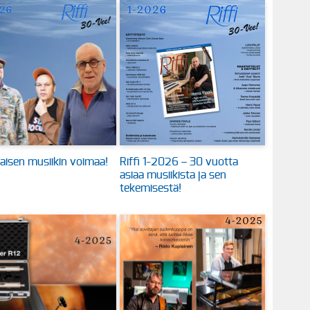
aisen musiikin voimaa!
Riffi 1-2026 – 30 vuotta
asiaa musiikista ja sen
tekemisestä!