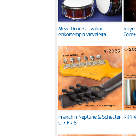
Mezo Drums – vähän
Royer
erikoisempia virveleitä
Core+
Franchin Neptune & Schecter
Riffi
C-7 FR S