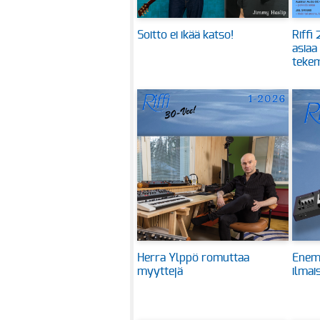
Soitto ei ikää katso!
Riffi
asiaa
tekem
Herra Ylppö romuttaa
Enem
myyttejä
ilmai