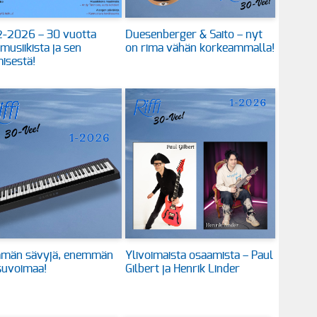
 2-2026 – 30 vuotta
Duesenberger & Saito – nyt
 musiikista ja sen
on rima vähän korkeammalla!
isestä!
män sävyjä, enemmän
Ylivoimaista osaamista – Paul
suvoimaa!
Gilbert ja Henrik Linder