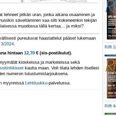
t tehneet pitkän uran, jonka aikana osaaminen ja
musiikin säveltäminen saa silti kokeneenkin tekijän
lliaisessa muodossa tällä kertaa… ja miksi?
llisesti pureutuvat haastattelut pääset lukemaan
a
3/2024
.
Riffi 
tuna hintaan
12,70
€ (sis-postikulut).
yymälät kioskeissa ja marketeissa sekä
soitinliikkeet
kautta maan. Voit tilata lehden itsellesi
den numeron tutustumistarjouksena.
 on myynnissä
Lehtiluukku
-palvelussa.
Riffi 