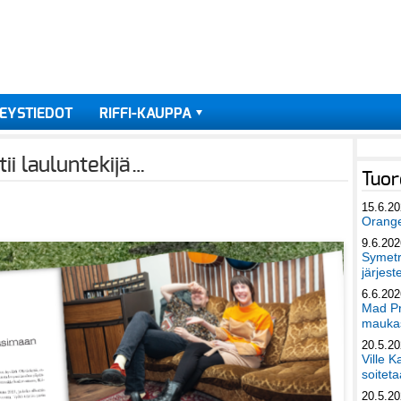
EYSTIEDOT
RIFFI-KAUPPA
tii lauluntekijä…
Tuor
15.6.2
Orang
9.6.202
Symetri
järjest
6.6.202
Mad Pr
maukas
20.5.2
Ville K
soiteta
20.5.2