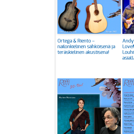
Ortega & Riento –
Andy
nailonkielinen sähköisenä ja
Love
teräskielinen akustisena!
Louhi
asiall