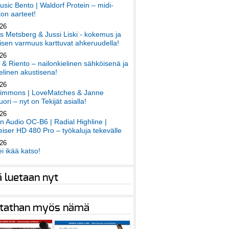
sic Bento | Waldorf Protein – midi-
on aarteet!
026
 Metsberg & Jussi Liski - kokemus ja
sen varmuus karttuvat ahkeruudella!
026
 & Riento – nailonkielinen sähköisenä ja
elinen akustisena!
026
immons | LoveMatches & Janne
ori – nyt on Tekijät asialla!
026
an Audio OC-B6 | Radial Highline |
iser HD 480 Pro – työkaluja tekevälle
026
ei ikää katso!
ä luetaan nyt
tathan myös nämä