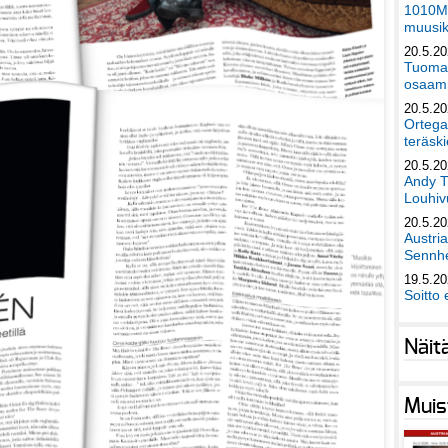
1010Mu
muusik
20.5.2
Tuomas
osaami
20.5.2
Ortega
teräski
20.5.2
Andy T
Louhivu
20.5.2
Austri
Sennhe
19.5.2
Soitto 
Näit
Muis