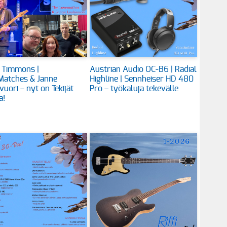
 Timmons |
Austrian Audio OC-B6 | Radial
Matches & Janne
Highline | Sennheiser HD 480
vuori – nyt on Tekijät
Pro – työkaluja tekevälle
a!