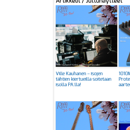
Artikkelit / Juttunäytteet
Ville Kauhanen – isojen
1010M
tähtien kiertueilla soitetaan
Prote
isolla PA:lla!
aarte