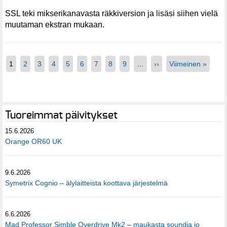
SSL teki mikserikanavasta räkkiversion ja lisäsi siihen vielä
muutaman ekstran mukaan.
1
2
3
4
5
6
7
8
9
…
››
Viimeinen »
Tuoreimmat päivitykset
15.6.2026
Orange OR60 UK
9.6.2026
Symetrix Cognio – älylaitteista koottava järjestelmä
6.6.2026
Mad Professor Simble Overdrive Mk2 – maukasta soundia jo