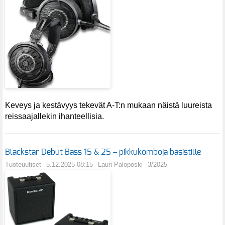
Keveys ja kestävyys tekevät A-T:n mukaan näistä luureista
reissaajallekin ihanteellisia.
Blackstar Debut Bass 15 & 25 – pikkukomboja basistille
Tuoteuutiset
5.12.2025 08:15
Lauri Paloposki
3/2025