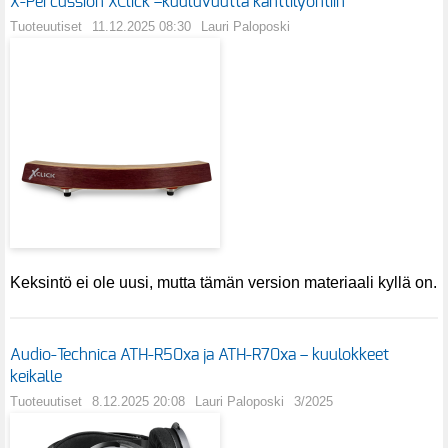
X-Percussion XClick –kuuluvuutta kanttilyöntiin
Tuoteuutiset
11.12.2025 08:30
Lauri Paloposki
Keksintö ei ole uusi, mutta tämän version materiaali kyllä on.
Audio-Technica ATH-R50xa ja ATH-R70xa – kuulokkeet
keikalle
Tuoteuutiset
8.12.2025 20:08
Lauri Paloposki
3/2025