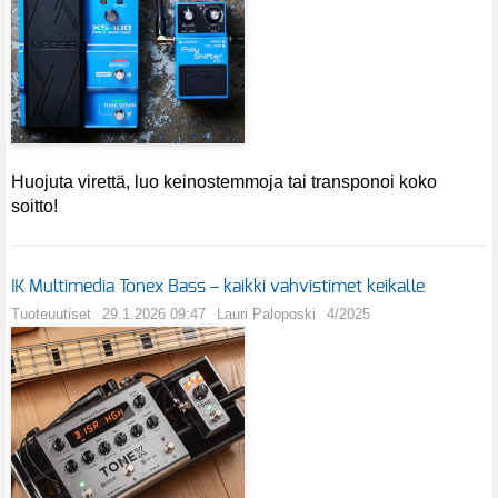
Huojuta virettä, luo keinostemmoja tai transponoi koko
soitto!
IK Multimedia Tonex Bass – kaikki vahvistimet keikalle
Tuoteuutiset
29.1.2026 09:47
Lauri Paloposki
4/2025