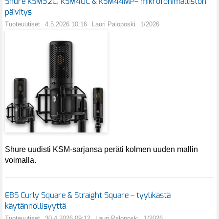
Shure KSM32C, KSM40C & KSM44MP– mikrofonimalliston
päivitys
Tuoteuutiset
4.5.2026 10:16
Lauri Paloposki
1/2026
Shure uudisti KSM-sarjansa peräti kolmen uuden mallin
voimalla.
EBS Curly Square & Straight Square – tyylikästä
käytännöllisyyttä
Tuoteuutiset
30.4.2026 09:12
Lauri Paloposki
1/2026