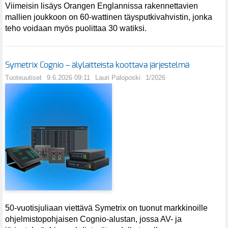
Viimeisin lisäys Orangen Englannissa rakennettavien
mallien joukkoon on 60-wattinen täysputkivahvistin, jonka
teho voidaan myös puolittaa 30 watiksi.
Symetrix Cognio – älylaitteista koottava järjestelmä
Tuoteuutiset
9.6.2026 09:11
Lauri Paloposki
1/2026
50-vuotisjuliaan viettävä Symetrix on tuonut markkinoille
ohjelmistopohjaisen Cognio-alustan, jossa AV- ja