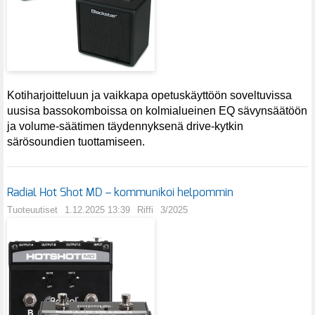
Kotiharjoitteluun ja vaikkapa opetuskäyttöön soveltuvissa
uusisa bassokomboissa on kolmialueinen EQ sävynsäätöön
ja volume-säätimen täydennyksenä drive-kytkin
särösoundien tuottamiseen.
Radial Hot Shot MD – kommunikoi helpommin
Tuoteuutiset
1.12.2025 13:39
Riffi
3/2025