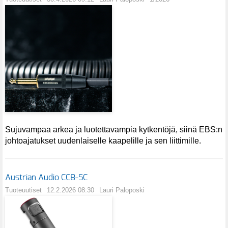
Sujuvampaa arkea ja luotettavampia kytkentöjä, siinä EBS:n
johtoajatukset uudenlaiselle kaapelille ja sen liittimille.
Austrian Audio CC8-SC
Tuoteuutiset
12.2.2026 08:30
Lauri Paloposki