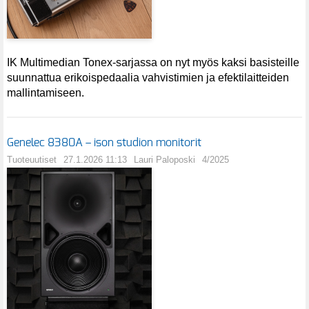
IK Multimedian Tonex-sarjassa on nyt myös kaksi basisteille
suunnattua erikoispedaalia vahvistimien ja efektilaitteiden
mallintamiseen.
Genelec 8380A – ison studion monitorit
Tuoteuutiset
27.1.2026 11:13
Lauri Paloposki
4/2025