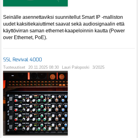
Seinälle asennettaviksi suunnitellut Smart IP -malliston
uudet kaksitiekaiuttimet saavat sekä audiosignaalin että
käyttövirran saman ethernet-kaapeloinnin kautta (Power
over Ethernet, PoE).
SSL Revival 4000
Tuoteuutiset
20.11.2025 08:30
Lauri Paloposki
3/2025