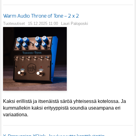
Warm Audio Throne of Tone – 2 x 2
Tuoteuutiset
15.12.2025 11:00
Lauri Paloposki
Kaksi erillistä ja itsenäistä säröä yhteisessä kotelossa. Ja
kummallekin kaksi erityyppistä soundia useampana eri
variaationa.