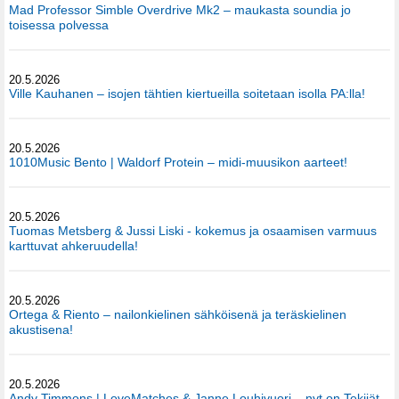
Mad Professor Simble Overdrive Mk2 – maukasta soundia jo
toisessa polvessa
20.5.2026
Ville Kauhanen – isojen tähtien kiertueilla soitetaan isolla PA:lla!
20.5.2026
1010Music Bento | Waldorf Protein – midi-muusikon aarteet!
20.5.2026
Tuomas Metsberg & Jussi Liski - kokemus ja osaamisen varmuus
karttuvat ahkeruudella!
20.5.2026
Ortega & Riento – nailonkielinen sähköisenä ja teräskielinen
akustisena!
20.5.2026
Andy Timmons | LoveMatches & Janne Louhivuori – nyt on Tekijät