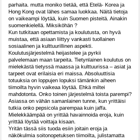
parhaita. mutta moniko tietää, että Etelä- Korea ja
Hong Kong ovat lähes samaa luokkaa. Näitä tietoja
on vaikeampi löytää, kuin Suomen pisteitä. Ainakin
suomenkielellä. Miksiköhän ?
Kun tutkitaan opettamista ja koulutusta, on hyvä
muistaa, että asiaan liittyy vankasti tuollainen
sosiaalinen ja kulttuurillinen aspekti.
Koulutusjärjestelmä heijastelee ja pyrkii
palvelemaan maan tarpeita. Tietynlainen koulutus on
mielekästä tietyssä maassa ja kulttuurissa – asiat ja
tarpeet ovat erilaisia eri maissa. Absoluuttisia
totuuksia on loppujen lopuksi tämänkin aiheen
tiimoilta hyvin vaikeaa löytää. Ehkä miltei
mahdotonta. Onko toinen järjestelmä toista parempi?
Asiassa on vähän samanlainen tunne, kun yrittäisi
tutkia onko pepsicola parempaa kuin jaffa.
Mielekkäämpää on yrittää havainnoida eroja, kuin
yrittää löytää voittaja kisaan.
Yritän tässä siis tuoda esiin joitain eroja ja
näkökulmia soitonopetuksen tiimoilta, julistamatta