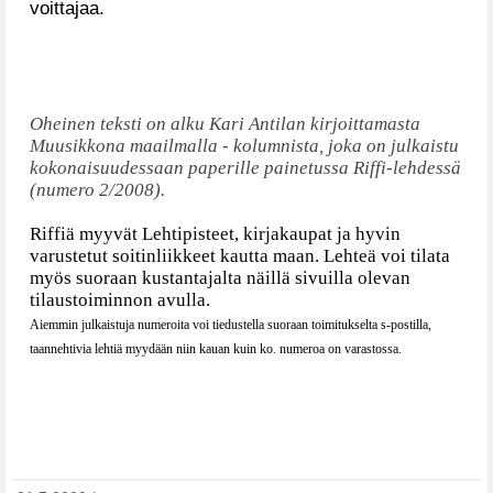
voittajaa.
Oheinen teksti on alku Kari Antilan kirjoittamasta
Muusikkona maailmalla - kolumnista, joka on julkaistu
kokonaisuudessaan paperille painetussa Riffi-lehdessä
(numero 2/2008).
Riffiä myyvät Lehtipisteet, kirjakaupat ja hyvin
varustetut soitinliikkeet kautta maan. Lehteä voi tilata
myös suoraan kustantajalta näillä sivuilla olevan
tilaustoiminnon avulla.
Aiemmin julkaistuja numeroita voi tiedustella suoraan toimitukselta s-postilla,
taannehtivia lehtiä myydään niin kauan kuin ko. numeroa on varastossa.