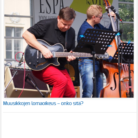
Muusikkojen lomaoikeus – onko sitä?