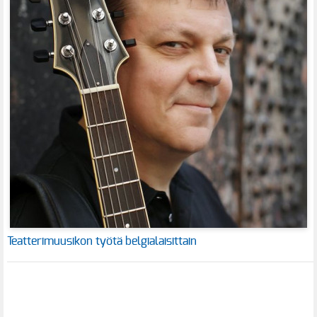
Teatterimuusikon työtä belgialaisittain