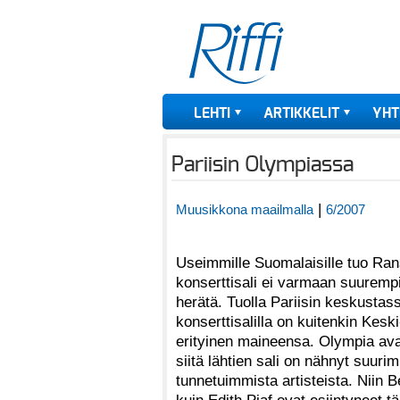
LEHTI
ARTIKKELIT
YHT
Pariisin Olympiassa
|
Muusikkona maailmalla
6/2007
Useimmille Suomalaisille tuo Ran
konserttisali ei varmaan suuremp
herätä. Tuolla Pariisin keskustass
konserttisalilla on kuitenkin Ke
erityinen maineensa. Olympia avat
siitä lähtien sali on nähnyt suu
tunnetuimmista artisteista. Niin B