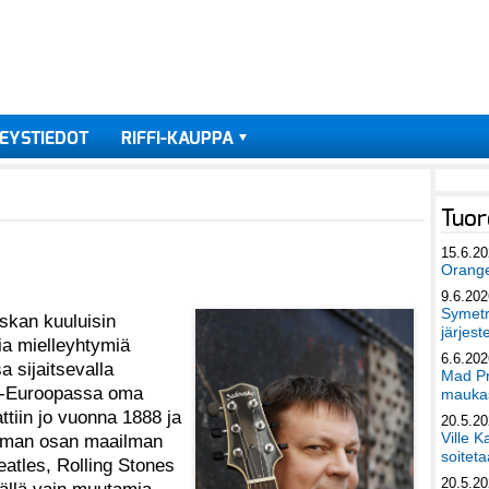
EYSTIEDOT
RIFFI-KAUPPA
Tuor
15.6.2
Orang
9.6.202
Symetri
skan kuuluisin
järjest
ia mielleyhtymiä
6.6.202
a sijaitsevalla
Mad Pr
ski-Euroopassa oma
maukas
tiin jo vuonna 1888 ja
20.5.2
Ville K
rimman osan maailman
soiteta
eatles, Rolling Stones
20.5.2