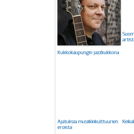
Suome
artis
Kukkokaupungin jazzkukkona
Ajatuksia musiikkikulttuurien
Keika
eroista