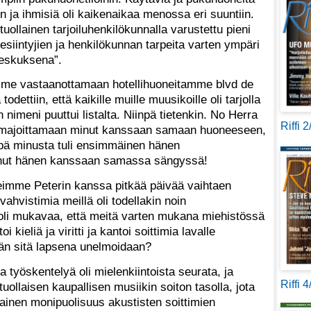
n ja ihmisiä oli kaikenaikaa menossa eri suuntiin.
llainen tarjoiluhenkilökunnalla varustettu pieni
n esiintyjien ja henkilökunnan tarpeita varten ympäri
eskuksena”.
mme vastaanottamaan hotellihuoneitamme blvd de
dettiin, että kaikille muille muusikoille oli tarjolla
imeni puuttui listalta. Niinpä tietenkin. No Herra
Riffi 
ti majoittamaan minut kanssaan samaan huoneeseen,
inpä minusta tuli ensimmäinen hänen
kunut hänen kanssaan samassa sängyssä!
teimme Peterin kanssa pitkää päivää vaihtaen
 vahvistimia meillä oli todellakin noin
 oli mukavaa, että meitä varten mukana miehistössä
 kieliä ja viritti ja kantoi soittimia lavalle
n sitä lapsena unelmoidaan?
 työskentelyä oli mielenkiintoista seurata, ja
Riffi 
 tuollaisen kaupallisen musiikin soiton tasolla, jota
ollainen monipuolisuus akustisten soittimien