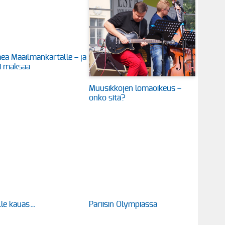
a Maailmankartalle – ja
ti maksaa
Muusikkojen lomaoikeus –
onko sitä?
lle kauas…
Pariisin Olympiassa