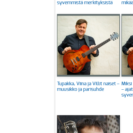
syvemmistä merkityksistä
mikä
Tupakka, Viina ja Villit naiset –
Miksi
muusikko ja parisuhde
– aja
syvem