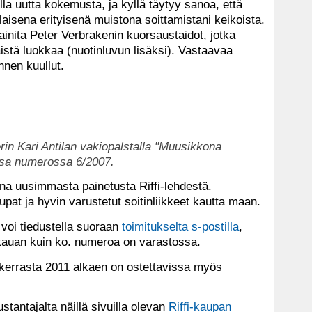
la uutta kokemusta, ja kyllä täytyy sanoa, että
llaisena erityisenä muistona soittamistani keikoista.
ainita Peter Verbrakenin kuorsaustaidot, jotka
istä luokkaa (nuotinluvun lisäksi). Vastaavaa
nnen kuullut.
erin Kari Antilan vakiopalstalla "Muusikkona
ussa numerossa 6/2007.
ina uusimmasta painetusta Riffi-lehdestä.
aupat ja hyvin varustetut soitinliikkeet kautta maan.
 voi tiedustella suoraan
toimitukselta s-postilla
,
 kauan kuin ko. numeroa on varastossa.
kerrasta 2011 alkaen on ostettavissa myös
tantajalta näillä sivuilla olevan
Riffi-kaupan