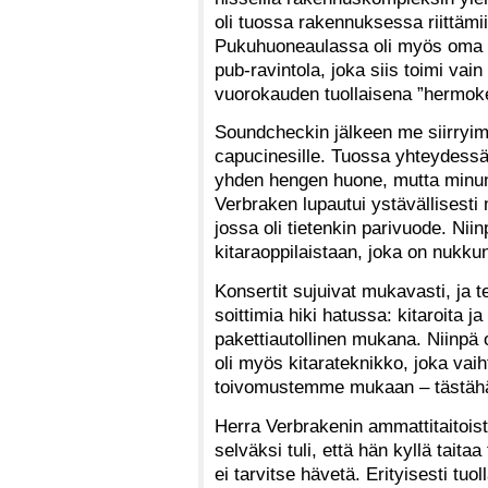
oli tuossa rakennuksessa riittämii
Pukuhuoneaulassa oli myös oma tuo
pub-ravintola, joka siis toimi vai
vuorokauden tuollaisena ”hermok
Soundcheckin jälkeen me siirryi
capucinesille. Tuossa yhteydessä to
yhden hengen huone, mutta minun n
Verbraken lupautui ystävällises
jossa oli tietenkin parivuode. Ni
kitaraoppilaistaan, joka on nuk
Konsertit sujuivat mukavasti, ja 
soittimia hiki hatussa: kitaroita ja
pakettiautollinen mukana. Niinpä
oli myös kitarateknikko, joka vaihtoi
toivomustemme mukaan – tästähä
Herra Verbrakenin ammattitaitoista
selväksi tuli, että hän kyllä taitaa
ei tarvitse hävetä. Erityisesti tu