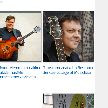
än
 kuuntelemme musiikkia
Tutustumismatkalla Bostonin
tuksia musiikin
Berklee College of Musicissa
mistä merkityksistä