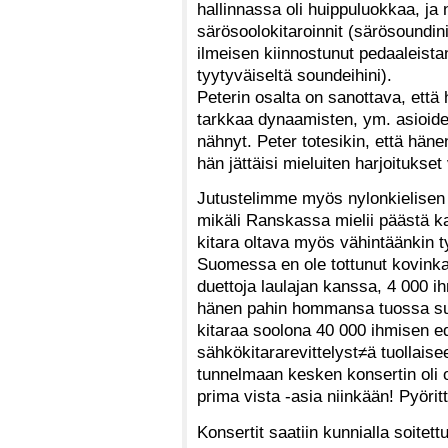
hallinnassa oli huippuluokkaa, ja 
särösoolokitaroinnit (särösoundini
ilmeisen kiinnostunut pedaaleistan
tyytyväiseltä soundeihini).
Peterin osalta on sanottava, että 
tarkkaa dynaamisten, ym. asioide
nähnyt. Peter totesikin, että häne
hän jättäisi mieluiten harjoitukset 
Jutustelimme myös nylonkielisen ki
mikäli Ranskassa mielii päästä ka
kitara oltava myös vähintäänkin ty
Suomessa en ole tottunut kovinkaa
duettoja laulajan kanssa, 4 000 ih
hänen pahin hommansa tuossa suh
kitaraa soolona 40 000 ihmisen e
sähkökitararevittelyst≠ä tuollais
tunnelmaan kesken konsertin oli o
prima vista -asia niinkään! Pyöritt
Konsertit saatiin kunnialla soitett