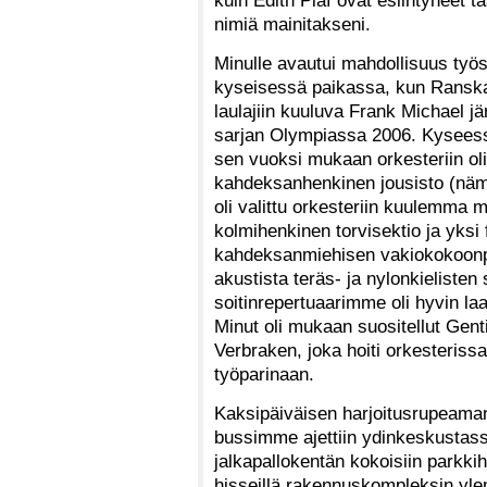
kuin Edith Piaf ovat esiintyneet t
nimiä mainitakseni.
Minulle avautui mahdollisuus työ
kyseisessä paikassa, kun Ranska
laulajiin kuuluva Frank Michael jär
sarjan Olympiassa 2006. Kyseessä
sen vuoksi mukaan orkesteriin oli
kahdeksanhenkinen jousisto (nämä
oli valittu orkesteriin kuulemma m
kolmihenkinen torvisektio ja yksi 
kahdeksanmiehisen vakiokokoonpan
akustista teräs- ja nylonkielisten 
soitinrepertuaarimme oli hyvin laa
Minut oli mukaan suositellut Gent
Verbraken, joka hoiti orkesterissa
työparinaan.
Kaksipäiväisen harjoitusrupeaman 
bussimme ajettiin ydinkeskustassa
jalkapallokentän kokoisiin parkkiha
hisseillä rakennuskompleksin yle