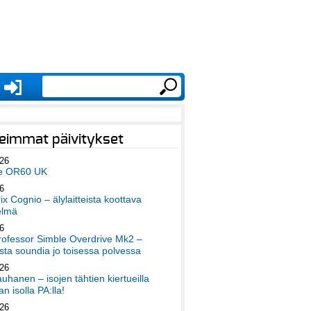
eimmat päivitykset
026
e OR60 UK
6
x Cognio – älylaitteista koottava
elmä
6
ofessor Simble Overdrive Mk2 –
ta soundia jo toisessa polvessa
026
auhanen – isojen tähtien kiertueilla
an isolla PA:lla!
026