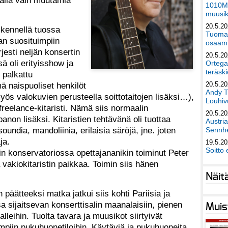
äällä vain muutamia
1010Mu
muusik
20.5.2
skennellä tuossa
Tuomas
n suosituimpiin
osaami
jesti neljän konsertin
20.5.2
 oli erityisshow ja
Ortega
teräski
 palkattu
 naispuoliset henkilöt
20.5.2
Andy T
yös valokuvien perusteella soittotaitojen lisäksi…),
Louhivu
freelance-kitaristi. Nämä siis normaalin
20.5.2
on lisäksi. Kitaristien tehtävänä oli tuottaa
Austri
soundia, mandoliinia, erilaisia säröjä, jne. joten
Sennhe
ja.
19.5.2
Soitto 
in konservatoriossa opettajananikin toiminut Peter
 vakiokitaristin paikkaa. Toimin siis hänen
Näit
päätteeksi matka jatkui siis kohti Pariisia ja
 sijaitsevan konserttisalin maanalaisiin, pienen
Muis
lleihin. Tuolta tavara ja muusikot siirtyivät
mpiin pukuhuonetiloihin. Käytäviä ja pukuhuoneita