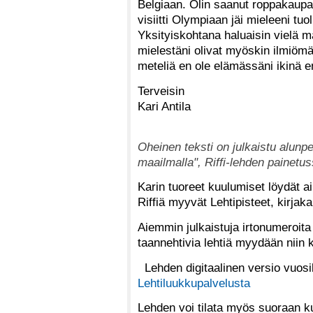
Belgiaan. Olin saanut roppakaupal
visiitti Olympiaan jäi mieleeni tuo
Yksityiskohtana haluaisin vielä m
mielestäni olivat myöskin ilmiömä
meteliä en ole elämässäni ikinä e
Terveisin
Kari Antila
Oheinen teksti on julkaistu alunp
maailmalla", Riffi-lehden painet
Karin tuoreet kuulumiset löydät a
Riffiä myyvät Lehtipisteet, kirjak
Aiemmin julkaistuja irtonumeroita
taannehtivia lehtiä myydään niin
Lehden digitaalinen versio vuosi
Lehtiluukkupalvelusta
Lehden voi tilata myös suoraan kus