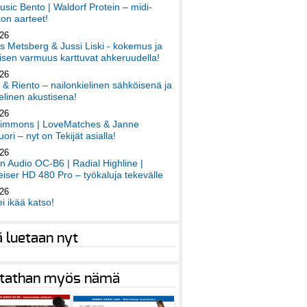
sic Bento | Waldorf Protein – midi-
on aarteet!
026
 Metsberg & Jussi Liski - kokemus ja
sen varmuus karttuvat ahkeruudella!
026
 & Riento – nailonkielinen sähköisenä ja
elinen akustisena!
026
immons | LoveMatches & Janne
ori – nyt on Tekijät asialla!
026
an Audio OC-B6 | Radial Highline |
iser HD 480 Pro – työkaluja tekevälle
026
ei ikää katso!
ä luetaan nyt
tathan myös nämä