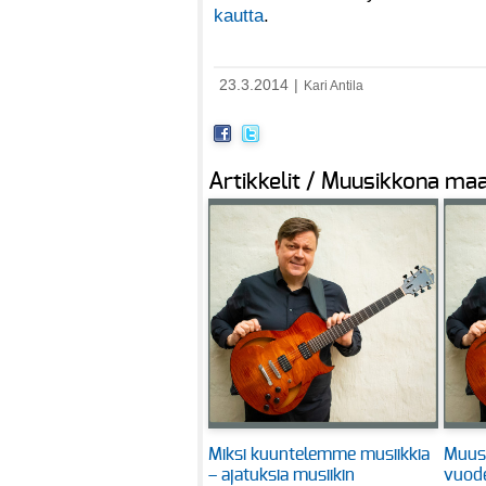
kautta
.
23.3.2014
|
Kari Antila
Artikkelit / Muusikkona maa
Miksi kuuntelemme musiikkia
Muus
– ajatuksia musiikin
vuode