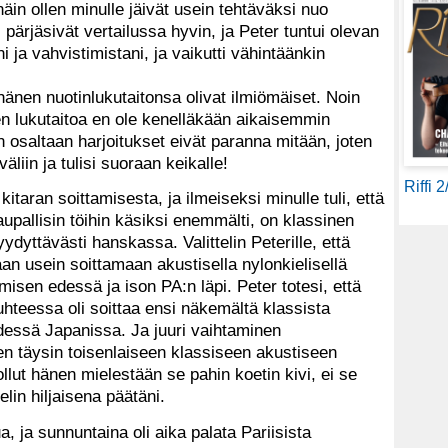
näin ollen minulle jäivät usein tehtäväksi nuo
 pärjäsivät vertailussa hyvin, ja Peter tuntui olevan
i ja vahvistimistani, ja vaikutti vähintäänkin
hänen nuotinlukutaitonsa olivat ilmiömäiset. Noin
n lukutaitoa en ole kenelläkään aikaisemmin
n osaltaan harjoitukset eivät paranna mitään, joten
väliin ja tulisi suoraan keikalle!
Riffi 
taran soittamisesta, ja ilmeiseksi minulle tuli, että
upallisin töihin käsiksi enemmälti, on klassinen
ydyttävästi hanskassa. Valittelin Peterille, että
n usein soittamaan akustisella nylonkielisellä
misen edessä ja ison PA:n läpi. Peter totesi, että
teessa oli soittaa ensi näkemältä klassista
dessä Japanissa. Ja juuri vaihtaminen
een täysin toisenlaiseen klassiseen akustiseen
llut hänen mielestään se pahin koetin kivi, ei se
elin hiljaisena päätäni.
ua, ja sunnuntaina oli aika palata Pariisista