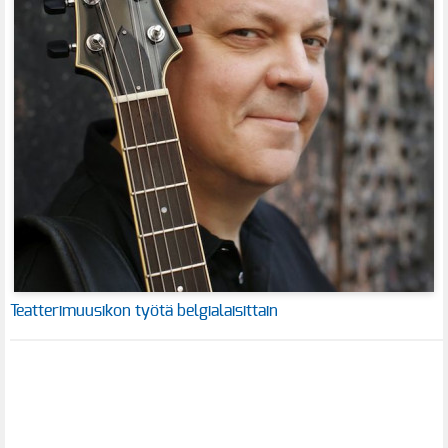
Teatterimuusikon työtä belgialaisittain