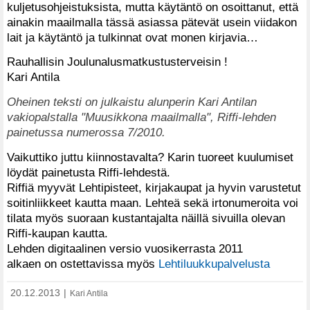
kuljetusohjeistuksista, mutta käytäntö on osoittanut, että
ainakin maailmalla tässä asiassa pätevät usein viidakon
lait ja käytäntö ja tulkinnat ovat monen kirjavia…
Rauhallisin Joulunalusmatkustusterveisin !
Kari Antila
Oheinen teksti on julkaistu alunperin Kari Antilan
vakiopalstalla "Muusikkona maailmalla", Riffi-lehden
painetussa numerossa 7/2010.
Vaikuttiko juttu kiinnostavalta? Karin tuoreet kuulumiset
löydät painetusta Riffi-lehdestä.
Riffiä myyvät Lehtipisteet, kirjakaupat ja hyvin varustetut
soitinliikkeet kautta maan. Lehteä sekä irtonumeroita voi
tilata myös suoraan kustantajalta näillä sivuilla olevan
Riffi-kaupan kautta.
Lehden digitaalinen versio vuosikerrasta 2011
alkaen on ostettavissa myös
Lehtiluukkupalvelusta
20.12.2013
|
Kari Antila