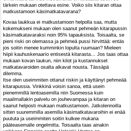
tärkein mukaan otettava esine. Voiko siis kitaran ottaa
matkustamoon käsimatkatavarana?
Kovaa laukkua ei matkustamoon helpolla saa, mutta
kokemukseni mukaan olen saanut pehmeän kitarapussin
käsimatkatavaraksi noin 95% tapauksista. Toisaalta, se
pieni riski on olemassa ja pehmeä pussi hirvittää: entäs
jos soitin menee kumminkin lopulta ruumaan? Mieleen
hiipii kauhuskenaario entisestä kitarasta… Jos taas ottaa
mukaan kovan laukun, niin kilot ja kustannukset
matkatavaroiden osalta alkavat nousta. Tässäpä
dilemma.
Itse olen useimmiten ottanut riskin ja käyttänyt pehmeää
kitarapussia. Vinkkinä voisin sanoa, että usein
pienemmillä lentoasemilla niin Suomessa kuin
maailmallakin palvelu on jouhevampaa ja kitaran on
saanut helposti mukaan matkustamoon. Jatkolennoilla
sitten suuremmilla asemilla käsimatkatavaroihin ei enää
puututa ja useimmiten soitin kulkee mukana
pääteasemalle ongelmitta. Toisaalta taas ainakin