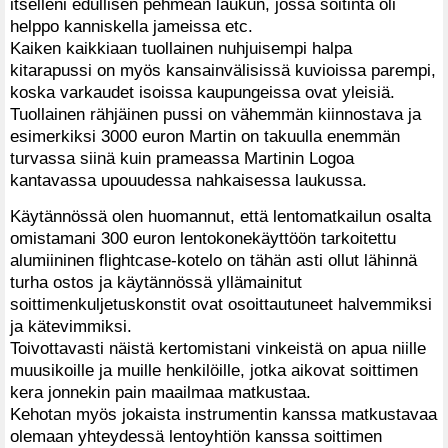
itselleni edullisen pehmeän laukun, jossa soitinta oli
helppo kanniskella jameissa etc.
Kaiken kaikkiaan tuollainen nuhjuisempi halpa
kitarapussi on myös kansainvälisissä kuvioissa parempi,
koska varkaudet isoissa kaupungeissa ovat yleisiä.
Tuollainen rähjäinen pussi on vähemmän kiinnostava ja
esimerkiksi 3000 euron Martin on takuulla enemmän
turvassa siinä kuin prameassa Martinin Logoa
kantavassa upouudessa nahkaisessa laukussa.
Käytännössä olen huomannut, että lentomatkailun osalta
omistamani 300 euron lentokonekäyttöön tarkoitettu
alumiininen flightcase-kotelo on tähän asti ollut lähinnä
turha ostos ja käytännössä yllämainitut
soittimenkuljetuskonstit ovat osoittautuneet halvemmiksi
ja kätevimmiksi.
Toivottavasti näistä kertomistani vinkeistä on apua niille
muusikoille ja muille henkilöille, jotka aikovat soittimen
kera jonnekin pain maailmaa matkustaa.
Kehotan myös jokaista instrumentin kanssa matkustavaa
olemaan yhteydessä lentoyhtiön kanssa soittimen