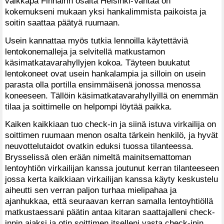
vaikkapa Finnairin osalta Helsinki-Vantaa on
kokemukseni mukaan yksi hankalimmista paikoista ja
soitin saattaa päätyä ruumaan.
Usein kannattaa myös tutkia lennoilla käytettäviä
lentokonemalleja ja selvitellä matkustamon
käsimatkatavarahyllyjen kokoa. Täyteen buukatut
lentokoneet ovat usein hankalampia ja silloin on usein
parasta olla portilla ensimmäisenä jonossa menossa
koneeseen. Tällöin käsimatkatavarahyllyillä on enemmän
tilaa ja soittimelle on helpompi löytää paikka.
Kaiken kaikkiaan tuo check-in ja siinä istuva virkailija on
soittimen ruumaan menon osalta tärkein henkilö, ja hyvät
neuvottelutaidot ovatkin eduksi tuossa tilanteessa.
Brysselissä olen erään nimeltä mainitsemattoman
lentoyhtiön virkailijan kanssa joutunut kerran tilanteeseen
jossa kerta kaikkiaan virkailijan kanssa käyty keskustelu
aiheutti sen verran paljon turhaa mielipahaa ja
ajanhukkaa, että seuraavan kerran samalla lentoyhtiöllä
matkustaessani päätin antaa kitaran saattajalleni check-
innin ajaksi ja otin soittimen itselleni vasta check-inin