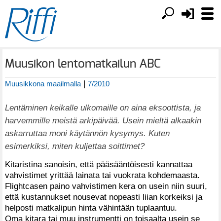
Muusikon lentomatkailun ABC
|
Muusikkona maailmalla
7/2010
Lentäminen keikalle ulkomaille on aina eksoottista, ja
harvemmille meistä arkipäivää. Usein mieltä alkaakin
askarruttaa moni käytännön kysymys. Kuten
esimerkiksi, miten kuljettaa soittimet?
Kitaristina sanoisin, että pääsääntöisesti kannattaa
vahvistimet yrittää lainata tai vuokrata kohdemaasta.
Flightcasen paino vahvistimen kera on usein niin suuri,
että kustannukset nousevat nopeasti liian korkeiksi ja
helposti matkalipun hinta vähintään tuplaantuu.
Oma kitara tai muu instrumentti on toisaalta usein se