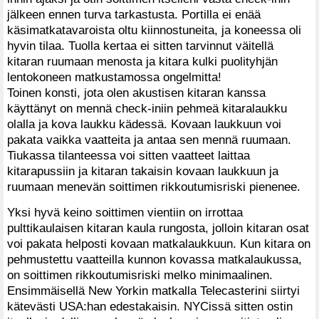
jälkeen ennen turva tarkastusta. Portilla ei enää
käsimatkatavaroista oltu kiinnostuneita, ja koneessa oli
hyvin tilaa. Tuolla kertaa ei sitten tarvinnut väitellä
kitaran ruumaan menosta ja kitara kulki puolityhjän
lentokoneen matkustamossa ongelmitta!
Toinen konsti, jota olen akustisen kitaran kanssa
käyttänyt on mennä check-iniin pehmeä kitaralaukku
olalla ja kova laukku kädessä. Kovaan laukkuun voi
pakata vaikka vaatteita ja antaa sen mennä ruumaan.
Tiukassa tilanteessa voi sitten vaatteet laittaa
kitarapussiin ja kitaran takaisin kovaan laukkuun ja
ruumaan menevän soittimen rikkoutumisriski pienenee.
Yksi hyvä keino soittimen vientiin on irrottaa
pulttikaulaisen kitaran kaula rungosta, jolloin kitaran osat
voi pakata helposti kovaan matkalaukkuun. Kun kitara on
pehmustettu vaatteilla kunnon kovassa matkalaukussa,
on soittimen rikkoutumisriski melko minimaalinen.
Ensimmäisellä New Yorkin matkalla Telecasterini siirtyi
kätevästi USA:han edestakaisin. NYCissä sitten ostin