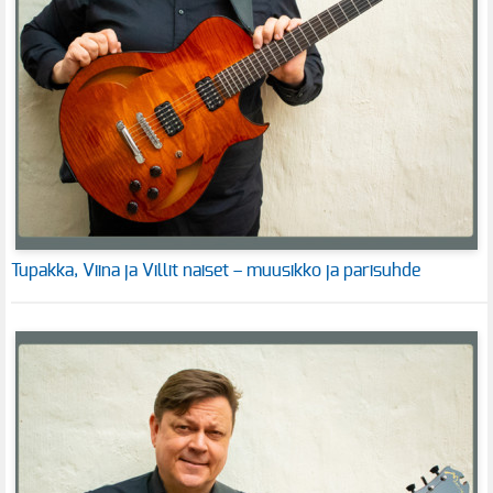
Tupakka, Viina ja Villit naiset – muusikko ja parisuhde