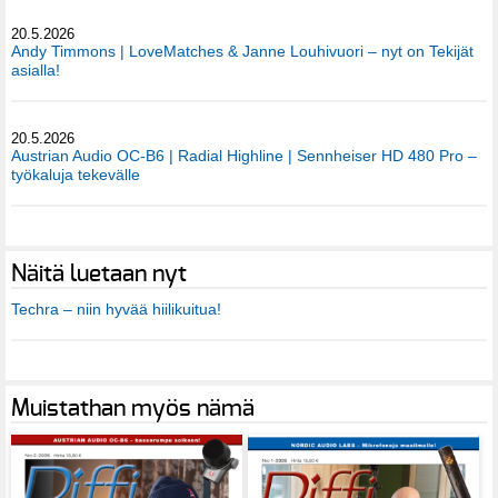
20.5.2026
Andy Timmons | LoveMatches & Janne Louhivuori – nyt on Tekijät
asialla!
20.5.2026
Austrian Audio OC-B6 | Radial Highline | Sennheiser HD 480 Pro –
työkaluja tekevälle
Näitä luetaan nyt
Techra – niin hyvää hiilikuitua!
Muistathan myös nämä