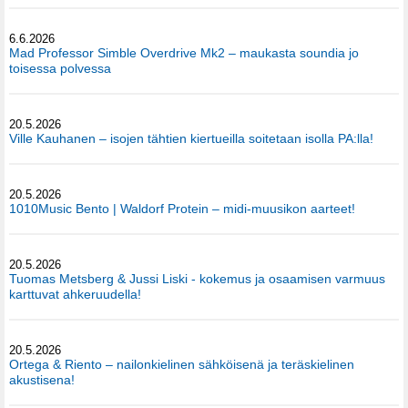
6.6.2026
Mad Professor Simble Overdrive Mk2 – maukasta soundia jo
toisessa polvessa
20.5.2026
Ville Kauhanen – isojen tähtien kiertueilla soitetaan isolla PA:lla!
20.5.2026
1010Music Bento | Waldorf Protein – midi-muusikon aarteet!
20.5.2026
Tuomas Metsberg & Jussi Liski - kokemus ja osaamisen varmuus
karttuvat ahkeruudella!
20.5.2026
Ortega & Riento – nailonkielinen sähköisenä ja teräskielinen
akustisena!