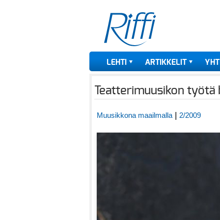
LEHTI
ARTIKKELIT
YHT
Teatterimuusikon työtä b
|
Muusikkona maailmalla
2/2009