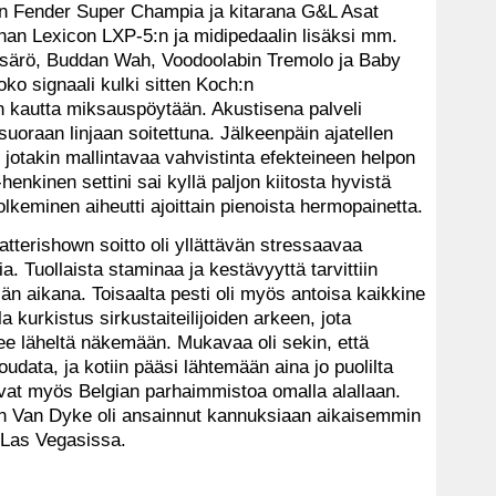
un Fender Super Champia ja kitarana G&L Asat
nhan Lexicon LXP-5:n ja midipedaalin lisäksi mm.
 -särö, Buddan Wah, Voodoolabin Tremolo ja Baby
ko signaali kulki sitten Koch:n
n kautta miksauspöytään. Akustisena palveli
oraan linjaan soitettuna. Jälkeenpäin ajatellen
n jotakin mallintavaa vahvistinta efekteineen helpon
-henkinen settini sai kyllä paljon kiitosta hyvistä
lkeminen aiheutti ajoittain pienoista hermopainetta.
tterishown soitto oli yllättävän stressaavaa
ia. Tuollaista staminaa ja kestävyyttä tarvittiin
sän aikana. Toisaalta pesti oli myös antoisa kaikkine
kurkistus sirkustaiteilijoiden arkeen, jota
see läheltä näkemään. Mukavaa oli sekin, että
udata, ja kotiin pääsi lähtemään aina jo puolilta
 olivat myös Belgian parhaimmistoa omalla alallaan.
 Van Dyke oli ansainnut kannuksiaan aikaisemmin
 Las Vegasissa.