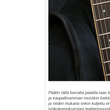
Päätin tällä kerralla palailla taa
ja kaupallisemman musiikin keikka
ja niiden mukana onkin kuljettu er
työkokemuksestani teatterimuusik