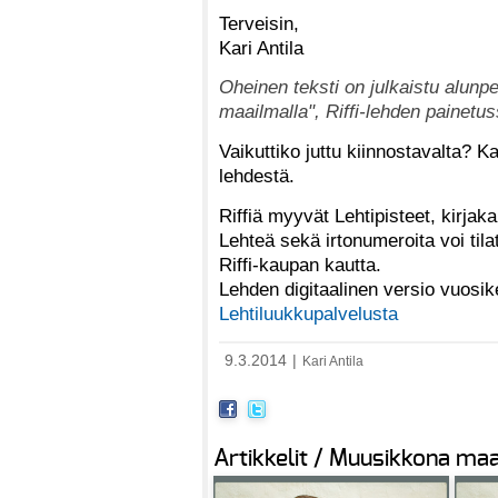
Terveisin,
Kari Antila
Oheinen teksti on julkaistu alunp
maailmalla", Riffi-lehden painet
Vaikuttiko juttu kiinnostavalta? Ka
lehdestä.
Riffiä myyvät Lehtipisteet, kirjak
Lehteä sekä irtonumeroita voi tila
Riffi-kaupan kautta.
Lehden digitaalinen versio vuosi
Lehtiluukkupalvelusta
9.3.2014
|
Kari Antila
Artikkelit / Muusikkona maa