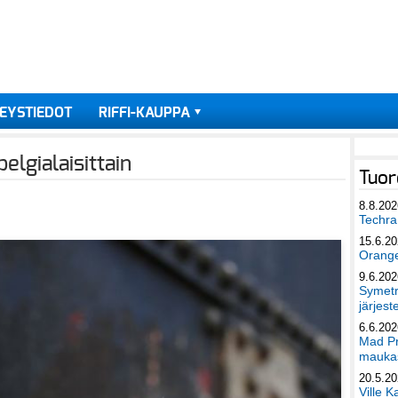
EYSTIEDOT
RIFFI-KAUPPA
elgialaisittain
Tuor
8.8.202
Techra 
15.6.2
Orang
9.6.202
Symetri
järjest
6.6.202
Mad Pr
maukas
20.5.2
Ville K