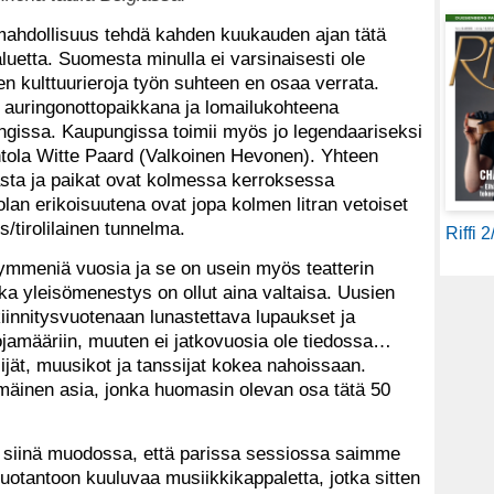
i mahdollisuus tehdä kahden kuukauden ajan tätä
uetta. Suomesta minulla ei varsinaisesti ole
n kulttuurieroja työn suhteen en osaa verrata.
la, auringonottopaikkana ja lomailukohteena
gissa. Kaupungissa toimii myös jo legendaariseksi
ntola Witte Paard (Valkoinen Hevonen). Yhteen
sta ja paikat ovat kolmessa kerroksessa
olan erikoisuutena ovat jopa kolmen litran vetoiset
s/tirolilainen tunnelma.
Riffi 
ymmeniä vuosia ja se on usein myös teatterin
ka yleisömenestys on ollut aina valtaisa. Uusien
iinnitysvuotenaan lunastettava lupaukset ja
ojamääriin, muuten ei jatkovuosia ole tiedossa…
jät, muusikot ja tanssijat kokea nahoissaan.
mmäinen asia, jonka huomasin olevan osa tätä 50
un siinä muodossa, että parissa sessiossa saimme
tuotantoon kuuluvaa musiikkikappaletta, jotka sitten