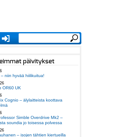
eimmat päivitykset
6
– niin hyvää hiilikuitua!
026
e OR60 UK
6
x Cognio – älylaitteista koottava
elmä
6
ofessor Simble Overdrive Mk2 –
ta soundia jo toisessa polvessa
026
auhanen – isojen tähtien kiertueilla