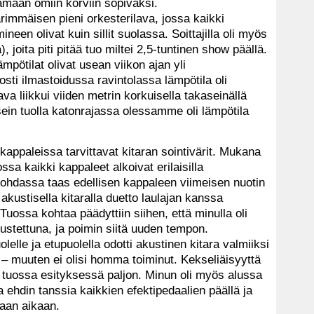
maan omiin korviin sopivaksi.
immäisen pieni orkesterilava, jossa kaikki
neen olivat kuin sillit suolassa. Soittajilla oli myös
, joita piti pitää tuo miltei 2,5-tuntinen show päällä.
ötilat olivat usean viikon ajan yli
i ilmastoidussa ravintolassa lämpötila oli
lava liikkui viiden metrin korkuisella takaseinällä
ein tuolla katonrajassa olessamme oli lämpötila
kappaleissa tarvittavat kitaran sointivärit. Mukana
ssa kaikki kappaleet alkoivat erilaisilla
kohdassa taas edellisen kappaleen viimeisen nuotin
a akustisella kitaralla duetto laulajan kanssa
 Tuossa kohtaa päädyttiin siihen, että minulla oli
ustettuna, ja poimin siitä uuden tempon.
lelle ja etupuolella odotti akustinen kitara valmiiksi
ä – muuten ei olisi homma toiminut. Kekseliäisyyttä
lta tuossa esityksessä paljon. Minun oli myös alussa
a ehdin tanssia kaikkien efektipedaalien päällä ja
eaan aikaan.