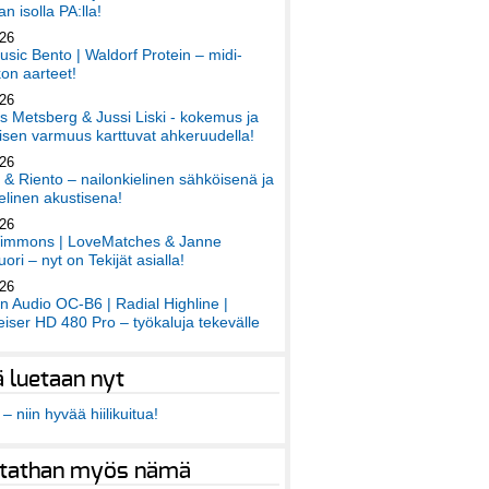
an isolla PA:lla!
026
sic Bento | Waldorf Protein – midi-
on aarteet!
026
 Metsberg & Jussi Liski - kokemus ja
sen varmuus karttuvat ahkeruudella!
026
 & Riento – nailonkielinen sähköisenä ja
elinen akustisena!
026
immons | LoveMatches & Janne
ori – nyt on Tekijät asialla!
026
an Audio OC-B6 | Radial Highline |
iser HD 480 Pro – työkaluja tekevälle
ä luetaan nyt
– niin hyvää hiilikuitua!
tathan myös nämä