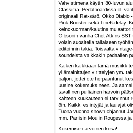
Vahvistimena käytin '80-luvun al
Classicia. Pedalboardissa oli va
originaali Rat-särö, Okko Diablo
Pink Booster sekä Line6-delay. Ko
keinokuorman/kaiutinsimulaattori
Gibsonin vanha Chet Atkins SST su
voisin suositella tällaiseen työhä
editoinnin takia. Toisaalta vintage
soundeista vaikkakin pedaalien po
Kaiken kaikkiaan tämä musiikkitea
yllämainittujen virittelyjen ym. tak
paljon, jottei ote herpaantunut ke
uusine kokemuksineen. Ja samalla 
tavallinen pulliainen harvoin pää
kahteen kuukauteen ei tarvinnut ro
öin. Kaikki esiintyjät ja laulajat
Tuona vuonna shown ohjannut Jan
mm. Pariisin Moulin Rougessa ja
Kokemisen arvoinen kesä!