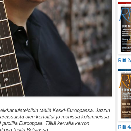
Riffi 
s keikkamuisteloihin täällä Keski-Euroopassa. Jazzin
reissuista olen kertoillut jo monissa kolumneissa
i puolilla Eurooppaa. Tällä kerralla kerron
Riffi 
kona täällä Belgiassa.