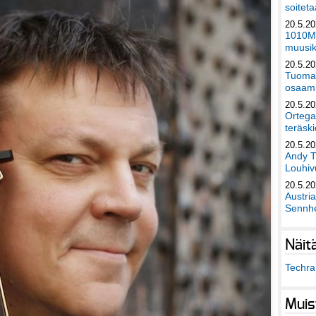
soiteta
20.5.2
1010Mu
muusik
20.5.2
Tuomas
osaami
20.5.2
Ortega
teräski
20.5.2
Andy T
Louhivu
20.5.2
Austri
Sennhe
Näit
Techra 
Muis