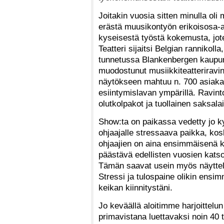
Joitakin vuosia sitten minulla ol
erästä muusikontyön erikoisosa-al
kyseisestä työstä kokemusta, jote
Teatteri sijaitsi Belgian rannikol
tunnetussa Blankenbergen kaupun
muodostunut musiikkiteatteriravi
näytökseen mahtuu n. 700 asiaka
esiintymislavan ympärillä. Ravint
olutkolpakot ja tuollainen saksalai
Show:ta on paikassa vedetty jo k
ohjaajalle stressaava paikka, kos
ohjaajien on aina ensimmäisenä k
päästävä edellisten vuosien kats
Tämän saavat usein myös näytteli
Stressi ja tulospaine olikin ensi
keikan kiinnitystäni.
Jo keväällä aloitimme harjoittel
primavistana luettavaksi noin 40 