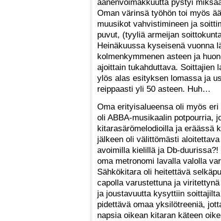
äänenvoimakkuutta pystyi miksaa
Oman värinsä työhön toi myös äär
muusikot vahvistimineen ja soittimi
puvut, (tyyliä armeijan soittokunta)
Heinäkuussa kyseisenä vuonna lämp
kolmenkymmenen asteen ja huonost
ajoittain tukahduttava. Soittajien 
ylös alas esityksen lomassa ja us
reippaasti yli 50 asteen. Huh…
Oma erityisalueensa oli myös eri 
oli ABBA-musikaalin potpourria, jo
kitarasärömelodioilla ja eräässä 
jälkeen oli välittömästi aloitettav
avoimilla kielillä ja Db-duurissa?!
oma metronomi lavalla valolla var
Sähkökitara oli heitettävä selkäpuo
capolla varustettuna ja viritettyn
ja joustavuutta kysyttiin soittaji
pidettävä omaa yksilötreeniä, jott
napsia oikean kitaran käteen oik