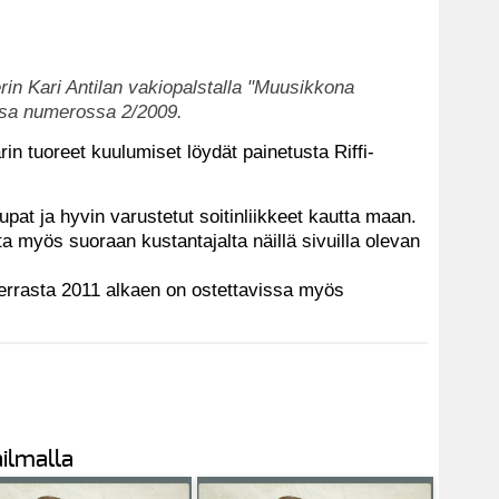
erin Kari Antilan vakiopalstalla "Muusikkona
ussa numerossa 2/2009.
rin tuoreet kuulumiset löydät painetusta Riffi-
aupat ja hyvin varustetut soitinliikkeet kautta maan.
ta myös suoraan kustantajalta näillä sivuilla olevan
kerrasta 2011 alkaen on ostettavissa myös
ilmalla