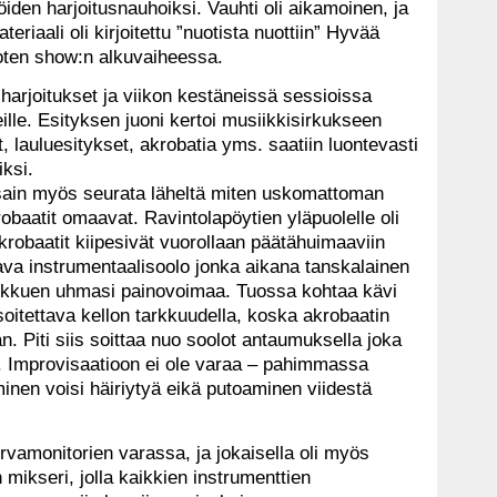
jöiden harjoitusnauhoiksi. Vauhti oli aikamoinen, ja
teriaali oli kirjoitettu ”nuotista nuottiin” Hyvää
itoten show:n alkuvaiheessa.
harjoitukset ja viikon kestäneissä sessioissa
eille. Esityksen juoni kertoi musiikkisirkukseen
, lauluesitykset, akrobatia yms. saatiin luontevasti
iksi.
ain myös seurata läheltä miten uskomattoman
obaatit omaavat. Ravintolapöytien yläpuolelle oli
akrobaatit kiipesivät vuorollaan päätähuimaaviin
tava instrumentaalisoolo jonka aikana tanskalainen
 roikkuen uhmasi painovoimaa. Tuossa kohtaa kävi
soitettava kellon tarkkuudella, koska akrobaatin
an. Piti siis soittaa nuo soolot antaumuksella joka
a. Improvisaatioon ei ole varaa – pahimmassa
inen voisi häiriytyä eikä putoaminen viidestä
rvamonitorien varassa, ja jokaisella oli myös
ikseri, jolla kaikkien instrumenttien