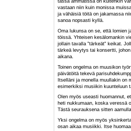
tässä ammatissa on kuitenkin varsi
vastaan niin kuin monissa muissak
ja vähäisiä töitä on jakamassa ni
sanoa nopsasti kyllä.
Oma lukunsa on se, että lomien j
töissä. Yhteisen kesälomankin vie
jollain tavalla ”tärkeät” keikat. J
tärkeä levytys tai konsertti, joho
aikana.
Toinen ongelma on muusikon työryt
päivätöitä tekevä parisuhdekump
Itselläni ja monella muullakin on 
esimerkiksi musiikin kuunteluun t
Olen myös useasti huomannut, ett
heti nukkumaan, koska veressä on k
Tästä seurauksena sitten aamulla
Yksi ongelma on myös yksinkerta
osan aikaa musiikki. Itse huomaan