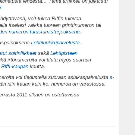
painetusta lehdestä…
Tämä artikkeli on julkaistu
3
.
iihdyttävänä, voit tukea Riffin tulevaa
lla itsellesi vaikka tuoreen printtinumeron tai
den numeron tutustumistarjouksena.
köispainoksena
Lehtiluukkupalvelusta
.
tut soitinliikkeet
sekä
Lehtipisteen
kä irtonumeroita voi tilata myös suoraan
n
Riffi-kaupan
kautta.
eroita voi tiedustella suoraan asiakaspalvelusta
s-
dään niin kauan kuin ko. numeroa on varastossa.
errasta 2011 alkaen on ostettavissa