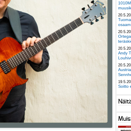
1010Mu
muusik
20.5.2
Tuomas
osaami
20.5.2
Ortega
teräski
20.5.2
Andy T
Louhivu
20.5.2
Austri
Sennhe
19.5.2
Soitto 
Näit
Muis