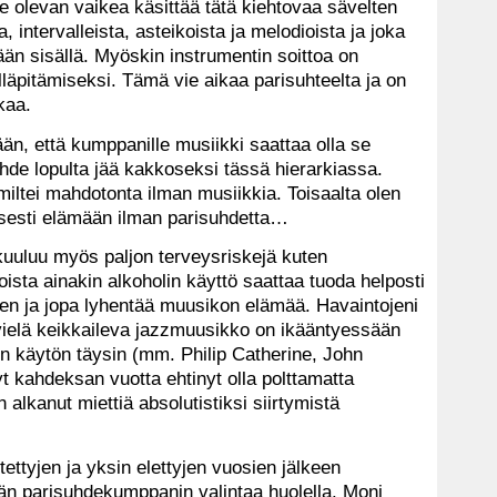
le olevan vaikea käsittää tätä kiehtovaa sävelten
 intervalleista, asteikoista ja melodioista ja joka
ään sisällä. Myöskin instrumentin soittoa on
 ylläpitämiseksi. Tämä vie aikaa parisuhteelta ja on
kaa.
n, että kumppanille musiikki saattaa olla se
uhde lopulta jää kakkoseksi tässä hierarkiassa.
i miltei mahdotonta ilman musiikkia. Toisaalta olen
isesti elämään ilman parisuhdetta…
uuluu myös paljon terveysriskejä kuten
oista ainakin alkoholin käyttö saattaa tuoda helposti
n ja jopa lyhentää muusikon elämää. Havaintojeni
ielä keikkaileva jazzmuusikko on ikääntyessään
lin käytön täysin (mm. Philip Catherine, John
yt kahdeksan vuotta ehtinyt olla polttamatta
 alkanut miettiä absolutistiksi siirtymistä
ettyjen ja yksin elettyjen vuosien jälkeen
än parisuhdekumppanin valintaa huolella. Moni