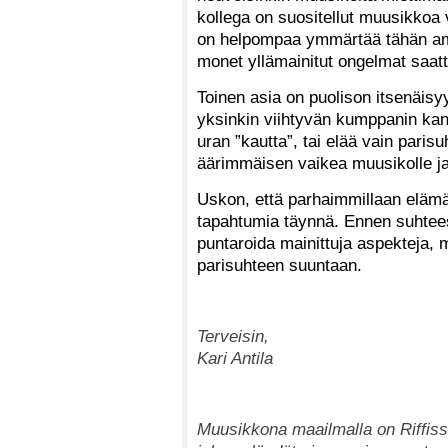
kollega on suositellut muusikkoa
on helpompaa ymmärtää tähän ammat
monet yllämainitut ongelmat saatt
Toinen asia on puolison itsenäisy
yksinkin viihtyvän kumppanin ka
uran ”kautta”, tai elää vain parisu
äärimmäisen vaikea muusikolle j
Uskon, että parhaimmillaan elämä 
tapahtumia täynnä. Ennen suhtee
puntaroida mainittuja aspekteja, 
parisuhteen suuntaan.
Terveisin,
Kari Antila
Muusikkona maailmalla on Riffiss