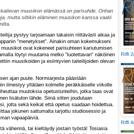
eikkailevan muusikon elämässä on parisuhde. Onhan
eja, mutta siltikin eläminen muusikon kanssa vaatii
ilta.
eilija pystyy tarjoamaan takaisin riittävästi aikaa ja
ppanin ”menetykset”. Ainakin oman kokemukseni
 muusikot ovat kokeneet parisuhteen kariutumisen
amalla löytyi muutama melko ”luotettavan” näköinen
Riffi 
ttiin muusikoiden ja esiintyvien taiteilijoiden olevan
isen ajan puute. Normiarjesta päästään
iin ilmestyy yllätäen kolmelle peräkkäiselle viikolle
aiheuttaa muutoksia opetustunteihin, jotka taas ovat
linen lisätulon lähde. Siinä sitten joudutaan
si, jotta sekä keikat että opetus saadaan hoidettua.
ttaa jokunen sattumalta tarjottu studiosessio ja
lman vapaapäiviä.
Riffi 
ä vähennä, tai kieltäydy jostain työstä! Tosiasia