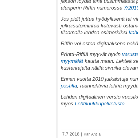
jakson löydät aina uusimmaasta 
alunperin Riffin numerossa
7/201
Jos pidit juttua hyödyllisenä tai v
julkaisutoimintaa kätevästi ostama
tilaamalla lehden esimerkiksi
kah
Riffin voi ostaa digitaalisena nä
Printti-Riffiä myyvät hyvin
varuste
myymälät
kautta maan. Lehteä se
kustantajalta näillä sivuilla oleva
Ennen vuotta 2010 julkaistuja num
postilla
, taannehtivia lehtiä myy
Lehden digitaalinen versio vuosik
myös
Lehtiluukkupalvelusta
.
7.7.2018
|
Kari Antila