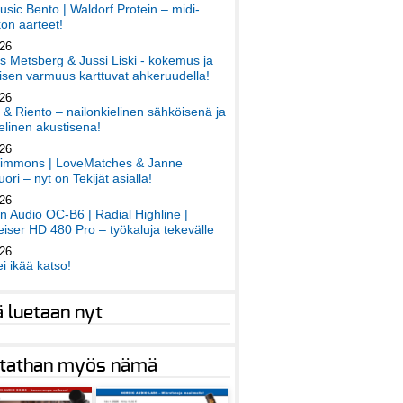
sic Bento | Waldorf Protein – midi-
on aarteet!
026
 Metsberg & Jussi Liski - kokemus ja
sen varmuus karttuvat ahkeruudella!
026
 & Riento – nailonkielinen sähköisenä ja
elinen akustisena!
026
immons | LoveMatches & Janne
ori – nyt on Tekijät asialla!
026
an Audio OC-B6 | Radial Highline |
iser HD 480 Pro – työkaluja tekevälle
026
ei ikää katso!
ä luetaan nyt
tathan myös nämä