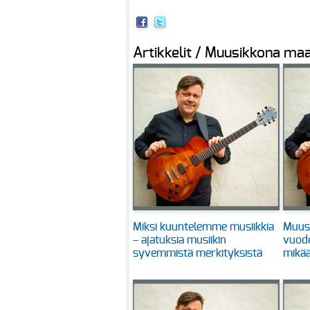
Artikkelit / Muusikkona maa
Miksi kuuntelemme musiikkia
Muus
– ajatuksia musiikin
vuode
syvemmistä merkityksistä
mikä