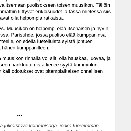
 valitsemaan puolisokseen toisen muusikon. Tällöin
tiin liittyvät erikoisuudet ja tässä mielessä siis
avat olla helpompia ratkaista.
ys. Muusikon on helpompi elää itsenäisen ja hyvin
nssa. Parisuhde, jossa puoliso elää kumppaninsa
hteelle, on edellä luetelluista syistä johtuen
a hänen kumppanilleen.
muusikon rinnalla voi silti olla hauskaa, luovaa, ja
seen hankkiutumista lienee syytä kumminkin
mikäli odotukset ovat pitempiaikaisen onnellisen
•••
ä julkaistava kolumnisarja, jonka tuoreimman