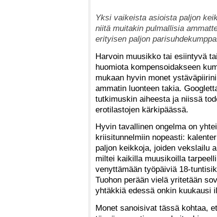
Yksi vaikeista asioista paljon k
niitä muitakin pulmallisia ammatt
erityisen paljon parisuhdekumppan
Harvoin muusikko tai esiintyvä tait
huomiota kompensoidakseen kum
mukaan hyvin monet ystäväpiirini
ammatin luonteen takia. Googlett
tutkimuskin aiheesta ja niissä tode
erotilastojen kärkipäässä.
Hyvin tavallinen ongelma on yhte
kriisitunnelmiin nopeasti: kalenter
paljon keikkoja, joiden vekslailu 
miltei kaikilla muusikoilla tarpeel
venyttämään työpäiviä 18-tuntisik
Tuohon perään vielä yritetään sovi
yhtäkkiä edessä onkin kuukausi i
Monet sanoisivat tässä kohtaa, ett