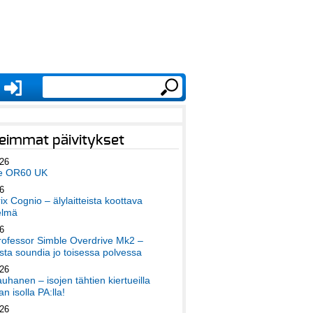
eimmat päivitykset
026
e OR60 UK
6
x Cognio – älylaitteista koottava
elmä
6
ofessor Simble Overdrive Mk2 –
ta soundia jo toisessa polvessa
026
auhanen – isojen tähtien kiertueilla
an isolla PA:lla!
026