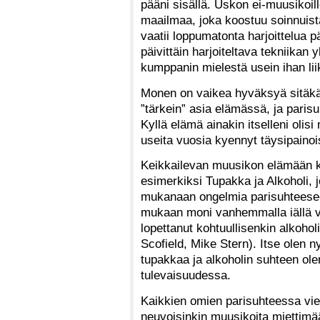
pääni sisällä. Uskon ei-muusikoil
maailmaa, joka koostuu soinnuista,
vaatii loppumatonta harjoittelua p
päivittäin harjoiteltava tekniikan
kumppanin mielestä usein ihan lii
Monen on vaikea hyväksyä sitäkää
”tärkein” asia elämässä, ja paris
Kyllä elämä ainakin itselleni olis
useita vuosia kyennyt täysipaino
Keikkailevan muusikon elämään k
esimerkiksi Tupakka ja Alkoholi, j
mukanaan ongelmia parisuhteesee
mukaan moni vanhemmalla iällä v
lopettanut kohtuullisenkin alkoho
Scofield, Mike Stern). Itse olen n
tupakkaa ja alkoholin suhteen olen
tulevaisuudessa.
Kaikkien omien parisuhteessa viet
neuvoisinkin muusikoita miettimä