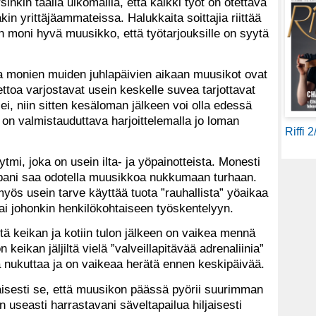
nkin täällä ulkomailla, että kaikki työt on otettava
in yrittäjäammateissa. Halukkaita soittajia riittää
in moni hyvä muusikko, että työtarjouksille on syytä
a monien muiden juhlapäivien aikaan muusikot ovat
ttoa varjostavat usein keskelle suvea tarjottavat
ollei, niin sitten kesäloman jälkeen voi olla edessä
n on valmistauduttava harjoittelemalla jo loman
Riffi 
mi, joka on usein ilta- ja yöpainotteista. Monesti
pani saa odotella muusikkoa nukkumaan turhaan.
myös usein tarve käyttää tuota ”rauhallista” yöaikaa
ai johonkin henkilökohtaiseen työskentelyyn.
ä keikan ja kotiin tulon jälkeen on vaikea mennä
eikan jäljiltä vielä ”valveillapitävää adrenaliinia”
 nukuttaa ja on vaikeaa herätä ennen keskipäivää.
isesti se, että muusikon päässä pyörii suurimman
 useasti harrastavani säveltapailua hiljaisesti