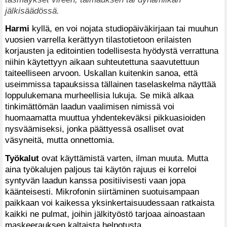
jälkisäädössä.
Harmi
kyllä, en voi nojata studiopäiväkirjaan tai muuhun
vuosien varrella kerättyyn tilastotietoon erilaisten
korjausten ja editointien todellisesta hyödystä verrattuna
niihin käytettyyn aikaan suhteutettuna saavutettuun
taiteelliseen arvoon. Uskallan kuitenkin sanoa, että
useimmissa tapauksissa tällainen taselaskelma näyttää
loppulukemana murheellisia lukuja. Se mikä alkaa
tinkimättömän laadun vaalimisen nimissä voi
huomaamatta muuttua yhdentekeväksi pikkuasioiden
nysväämiseksi, jonka päättyessä osalliset ovat
väsyneitä, mutta onnettomia.
Työkalut
ovat käyttämistä varten, ilman muuta. Mutta
aina työkalujen paljous tai käytön rajuus ei korreloi
syntyvän laadun kanssa positiivisesti vaan jopa
käänteisesti. Mikrofonin siirtäminen suotuisampaan
paikkaan voi kaikessa yksinkertaisuudessaan ratkaista
kaikki ne pulmat, joihin jälkityöstö tarjoaa ainoastaan
maskeerauksen kaltaista helpotusta.