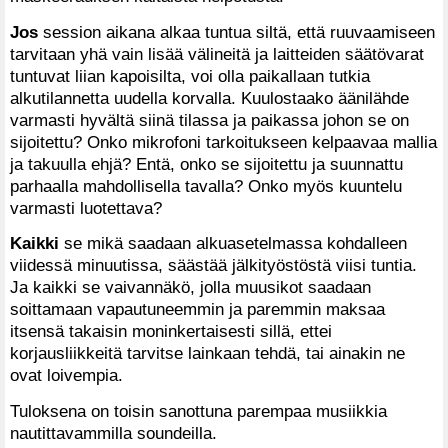
Jos
session aikana alkaa tuntua siltä, että ruuvaamiseen
tarvitaan yhä vain lisää välineitä ja laitteiden säätövarat
tuntuvat liian kapoisilta, voi olla paikallaan tutkia
alkutilannetta uudella korvalla. Kuulostaako äänilähde
varmasti hyvältä siinä tilassa ja paikassa johon se on
sijoitettu? Onko mikrofoni tarkoitukseen kelpaavaa mallia
ja takuulla ehjä? Entä, onko se sijoitettu ja suunnattu
parhaalla mahdollisella tavalla? Onko myös kuuntelu
varmasti luotettava?
Kaikki
se mikä saadaan alkuasetelmassa kohdalleen
viidessä minuutissa, säästää jälkityöstöstä viisi tuntia.
Ja kaikki se vaivannäkö, jolla muusikot saadaan
soittamaan vapautuneemmin ja paremmin maksaa
itsensä takaisin moninkertaisesti sillä, ettei
korjausliikkeitä tarvitse lainkaan tehdä, tai ainakin ne
ovat loivempia.
Tuloksena on toisin sanottuna parempaa musiikkia
nautittavammilla soundeilla.