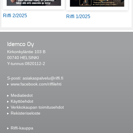
Riffi 2/2025
Riffi 1/2025
Idemco Oy
Kirkonkyläntie 103 B
00740 HELSINKI
Y-tunnus:0820112-2
S-posti:
asiakaspalvelu@riffi.fi
www.facebook.com/riffilehti
Mediatiedot
Käyttöehdot
Verkkokaupan toimitusehdot
Rekisteriseloste
Riffi-kauppa