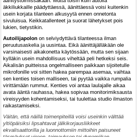
äänitystoimissakaan. Mutta toisin kuin autolla
äkkiliukkaille päädyttäessä, äänittäessä voisi kuitenkin
usein korjata tilanteen alkusyytä ennen onnetonta
sivuluisua. Keikkatallenteet ja suorat lähetykset pois
lukien, tietystikin.
Autoilijapolon
on selviydyttävä tilanteessa ilman
peruutusaskelia ja uusintaa. Eikä äänittäjälläkään ole
varsinaisesti aikakonetta käytössään, mutta sen sijaan
kylläkin usein mahdollisuus viheltää peli hetkeksi seis.
Aikalisän puitteissa ongelmalliseen paikkaan sijoitetulle
mikrofonille voi sitten hakea parempaa asemaa, vaihtaa
sen kenties toisen malliseen, tai pyytää vaikka rumpalia
virittämään rummut. Kenties voi antaa laulajalle aikaa
avata ääntä rauhassa, hakea sopivaa monitorimiksausta
vireisyyden kohentamiseksi, tai tuulettaa studio ilmaston
raikastamiseksi.
Väitän, että näillä toimenpiteillä voisi useinkin välttää
yltiöpäisiksi lipsahtavat jälkikorjausliikkeet
ekvalisaattorilla ja luonnottomiin mittoihin paisuneet
täsmäykset vireen, taimauksen tai dynamiikan