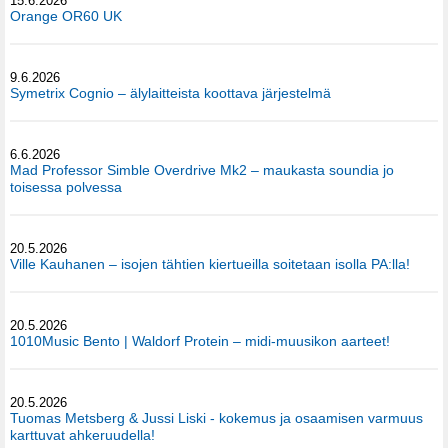
15.6.2026
Orange OR60 UK
9.6.2026
Symetrix Cognio – älylaitteista koottava järjestelmä
6.6.2026
Mad Professor Simble Overdrive Mk2 – maukasta soundia jo
toisessa polvessa
20.5.2026
Ville Kauhanen – isojen tähtien kiertueilla soitetaan isolla PA:lla!
20.5.2026
1010Music Bento | Waldorf Protein – midi-muusikon aarteet!
20.5.2026
Tuomas Metsberg & Jussi Liski - kokemus ja osaamisen varmuus
karttuvat ahkeruudella!