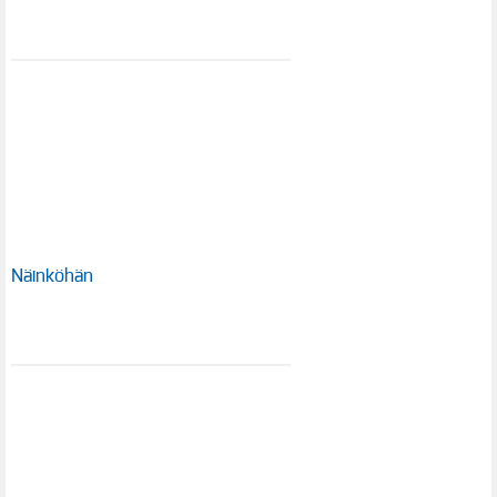
Näinköhän