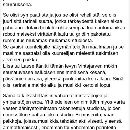
seurauksena.
Se olisi sympaattista ja jos se olisi rehellistä, se olisi
juuri sitä tarinallisuutta, jonka tärkeydestä kaiken aikaa
puhutaan. Jotain henkilökohtaisempaa kuin automatiikan
robottimaiseksi virittämä laulu tai gridiin pakotettu
rummutus mukamas-mukamas-studiosta.
Se avaisi kuuntelijalle näkymän tekijän maailmaan ja se
maailma saattaisi olla kuuntelijan mielestä tutkimisen
arvoinen paikka.
Liisa tai Lasse äänitti tämän levyn Vihtajärven mökin
saunatuvassa esikoisen ensimmäisenä kesänä,
päiväunien aikana, yleensä puoli raitaa kerrallaan. Siinä
olisi tarinalle mainio alku ja musiikki kertoisi loput.
Samalla kirkastettaisiin vähän toimintatapojen ja -
ympäristöjen eroa. Yhä edelleen on nimittäin myös varta
vasten äänitystoimintaan rakennettuja studioita, joiden
nimessäkin saattaa lukea studio. Ei museoita, vaan
paikkoja, joissa musiikkia tehdään aktiivisesti, yleensä
ammattimaisesti, enemmän tai vähemmän perinteitä