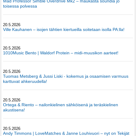
Mad Professor Simble Overdrive Mk2 – maukasta soundia jo
toisessa polvessa
20.5.2026
Ville Kauhanen – isojen tähtien kiertueilla soitetaan isolla PA:lla!
20.5.2026
1010Music Bento | Waldorf Protein – midi-muusikon aarteet!
20.5.2026
Tuomas Metsberg & Jussi Liski - kokemus ja osaamisen varmuus
karttuvat ahkeruudella!
20.5.2026
Ortega & Riento – nailonkielinen sähköisenä ja teräskielinen
akustisena!
20.5.2026
Andy Timmons | LoveMatches & Janne Louhivuori – nyt on Tekijät