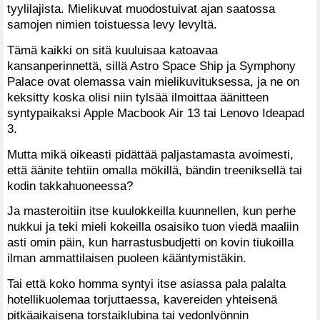
tyylilajista. Mielikuvat muodostuivat ajan saatossa
samojen nimien toistuessa levy levyltä.
Tämä kaikki on sitä kuuluisaa katoavaa
kansanperinnettä, sillä Astro Space Ship ja Symphony
Palace ovat olemassa vain mielikuvituksessa, ja ne on
keksitty koska olisi niin tylsää ilmoittaa äänitteen
syntypaikaksi Apple Macbook Air 13 tai Lenovo Ideapad
3.
Mutta mikä oikeasti pidättää paljastamasta avoimesti,
että äänite tehtiin omalla mökillä, bändin treeniksellä tai
kodin takkahuoneessa?
Ja masteroitiin itse kuulokkeilla kuunnellen, kun perhe
nukkui ja teki mieli kokeilla osaisiko tuon viedä maaliin
asti omin päin, kun harrastusbudjetti on kovin tiukoilla
ilman ammattilaisen puoleen kääntymistäkin.
Tai että koko homma syntyi itse asiassa pala palalta
hotellikuolemaa torjuttaessa, kavereiden yhteisenä
pitkäaikaisena torstaiklubina tai vedonlyönnin