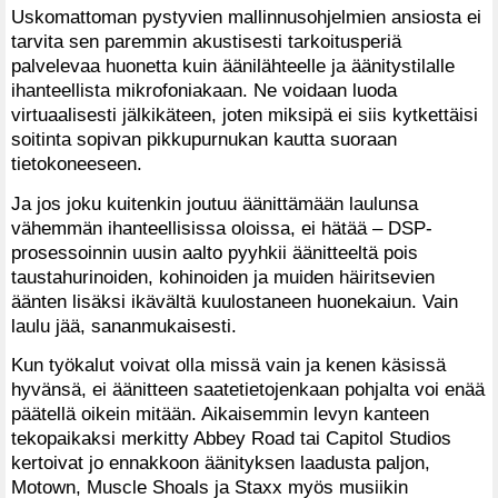
Uskomattoman pystyvien mallinnusohjelmien ansiosta ei
tarvita sen paremmin akustisesti tarkoitusperiä
palvelevaa huonetta kuin äänilähteelle ja äänitystilalle
ihanteellista mikrofoniakaan. Ne voidaan luoda
virtuaalisesti jälkikäteen, joten miksipä ei siis kytkettäisi
soitinta sopivan pikkupurnukan kautta suoraan
tietokoneeseen.
Ja jos joku kuitenkin joutuu äänittämään laulunsa
vähemmän ihanteellisissa oloissa, ei hätää – DSP-
prosessoinnin uusin aalto pyyhkii äänitteeltä pois
taustahurinoiden, kohinoiden ja muiden häiritsevien
äänten lisäksi ikävältä kuulostaneen huonekaiun. Vain
laulu jää, sananmukaisesti.
Kun työkalut voivat olla missä vain ja kenen käsissä
hyvänsä, ei äänitteen saatetietojenkaan pohjalta voi enää
päätellä oikein mitään. Aikaisemmin levyn kanteen
tekopaikaksi merkitty Abbey Road tai Capitol Studios
kertoivat jo ennakkoon äänityksen laadusta paljon,
Motown, Muscle Shoals ja Staxx myös musiikin