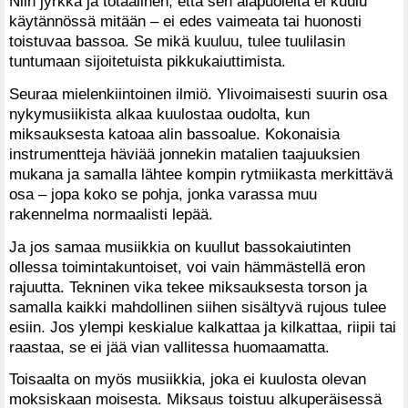
Niin jyrkkä ja totaalinen, että sen alapuolelta ei kuulu
käytännössä mitään – ei edes vaimeata tai huonosti
toistuvaa bassoa. Se mikä kuuluu, tulee tuulilasin
tuntumaan sijoitetuista pikkukaiuttimista.
Seuraa mielenkiintoinen ilmiö. Ylivoimaisesti suurin osa
nykymusiikista alkaa kuulostaa oudolta, kun
miksauksesta katoaa alin bassoalue. Kokonaisia
instrumentteja häviää jonnekin matalien taajuuksien
mukana ja samalla lähtee kompin rytmiikasta merkittävä
osa – jopa koko se pohja, jonka varassa muu
rakennelma normaalisti lepää.
Ja jos samaa musiikkia on kuullut bassokaiutinten
ollessa toimintakuntoiset, voi vain hämmästellä eron
rajuutta. Tekninen vika tekee miksauksesta torson ja
samalla kaikki mahdollinen siihen sisältyvä rujous tulee
esiin. Jos ylempi keskialue kalkattaa ja kilkattaa, riipii tai
raastaa, se ei jää vian vallitessa huomaamatta.
Toisaalta on myös musiikkia, joka ei kuulosta olevan
moksiskaan moisesta. Miksaus toistuu alkuperäisessä