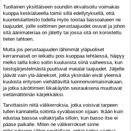
Tuollainen yksittäiseen soundiin ekvalisoitu voimakas
kuoppa keskialueella toimii sillä edellytyksellä, että
kuuntelulaitteisto todella myös toistaa bassoalueen ne
taajuudet, joille soittimen perustaajuudet osuvat ja johon
sitä äänimateriaa on jätetty tai jossa sitä on korostettu
tieten tahtoen.
Mutta jos perustaajuuden lähimmät yläpuoliset
kerrannaiset on leikattu pois kuoppaa tehtäessä, häipyy
melko lailla koko soitin kuuluvista siinä vaiheessa, kun
toistojärjestelmästä puuttuvat matalat taajuudet. Jäljelle
jäävät vain ylä-äänekset, jotka yksinään eivät yleensä
kuulosta erityisen viehättäviltä luonnonvoimaisinakaan,
ja jotka säröttimien liikakäytön seurauksena muuttuvat
sietämättömän kärjekkäiksi.
Tarvittaisiin niitä välikerroksia, jotka voisivat tarpeen
tullen kannatella soitinta syväbasson sijaan. Ikään kuin
edustaa bassoa valtakirjalla silloin, kun basso itse ei
pääse paikalle. Miten ne välikerrokset sinne
miksaukseen sitten sovitellaan, onkin taitoa vaativa