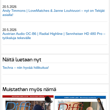
20.5.2026
Andy Timmons | LoveMatches & Janne Louhivuori – nyt on Tekijät
asialla!
20.5.2026
Austrian Audio OC-B6 | Radial Highline | Sennheiser HD 480 Pro –
työkaluja tekevälle
Näitä luetaan nyt
Techra – niin hyvää hiilikuitua!
Muistathan myös nämä