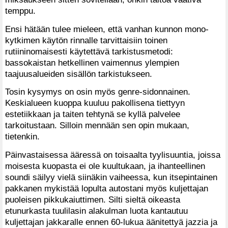
temppu.
Ensi hätään tulee mieleen, että vanhan kunnon mono-
kytkimen käytön rinnalle tarvittaisiin toinen
rutiininomaisesti käytettävä tarkistusmetodi:
bassokaistan hetkellinen vaimennus ylempien
taajuusalueiden sisällön tarkistukseen.
Tosin kysymys on osin myös genre-sidonnainen.
Keskialueen kuoppa kuuluu pakollisena tiettyyn
estetiikkaan ja taiten tehtynä se kyllä palvelee
tarkoitustaan. Silloin mennään sen opin mukaan,
tietenkin.
Päinvastaisessa ääressä on toisaalta tyylisuuntia, joissa
moisesta kuopasta ei ole kuultukaan, ja ihanteellinen
soundi säilyy vielä siinäkin vaiheessa, kun itsepintainen
pakkanen mykistää lopulta autostani myös kuljettajan
puoleisen pikkukaiuttimen. Silti sieltä oikeasta
etunurkasta tuulilasin alakulman luota kantautuu
kuljettajan jakkaralle ennen 60-lukua äänitettyä jazzia ja