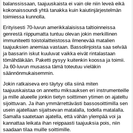
balanssissaan, taajuuskaista ei vain ole niin leveä eikä
kokonaissoundi yhtä tanakka kuin kaiutinjärjestelmän
toimiessa kunnolla.
Erityisesti 70-luvun amerikkalaisissa taltioinneissa
genrestä riippumatta tuntuu olevan jokin merkillinen
immuniteetti toistolaitteistossa ilmenevää matalien
taajuuksien anemiaa vastaan. Bassolinjoista saa selvää
ja bassarin iskut kuuluvat vaikka eivät rintalastaan
tömähdäkään. Paketti pysyy kuitenkin koossa ja toimii.
Ja 60-luvun musassa tämä toteutuu vieläkin
säännönmukaisemmin.
Jokin ratkaiseva ero täytyy olla siinä miten
taajuuskaistaa on annettu miksauksen eri instrumenteille
ja mille alueelle jonkin tietyn soittimen ytimen on ajateltu
sijoittuvan. Ja ihan ymmärrettävästi bassosoittimilla sen
usein ajatellaan sijaitsevan matalalla, todella matalalla.
Samalla saatetaan ajatella, että vähän ylempää voi ja
kannattaa leikata ihan reippaasti taajuuksia pois, niin
saadaan tilaa muille soittimille.