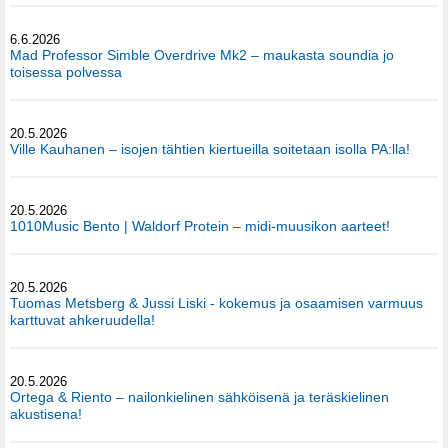
6.6.2026
Mad Professor Simble Overdrive Mk2 – maukasta soundia jo
toisessa polvessa
20.5.2026
Ville Kauhanen – isojen tähtien kiertueilla soitetaan isolla PA:lla!
20.5.2026
1010Music Bento | Waldorf Protein – midi-muusikon aarteet!
20.5.2026
Tuomas Metsberg & Jussi Liski - kokemus ja osaamisen varmuus
karttuvat ahkeruudella!
20.5.2026
Ortega & Riento – nailonkielinen sähköisenä ja teräskielinen
akustisena!