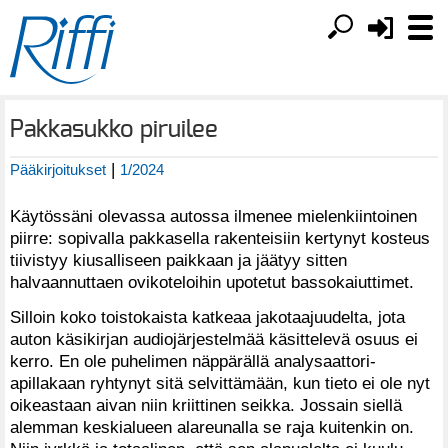
Pakkasukko piruilee
|
Pääkirjoitukset
1/2024
Käytössäni olevassa autossa ilmenee mielenkiintoinen
piirre: sopivalla pakkasella rakenteisiin kertynyt kosteus
tiivistyy kiusalliseen paikkaan ja jäätyy sitten
halvaannuttaen ovikoteloihin upotetut bassokaiuttimet.
Silloin koko toistokaista katkeaa jakotaajuudelta, jota
auton käsikirjan audiojärjestelmää käsittelevä osuus ei
kerro. En ole puhelimen näppärällä analysaattori-
apillakaan ryhtynyt sitä selvittämään, kun tieto ei ole nyt
oikeastaan aivan niin kriittinen seikka. Jossain siellä
alemman keskialueen alareunalla se raja kuitenkin on.