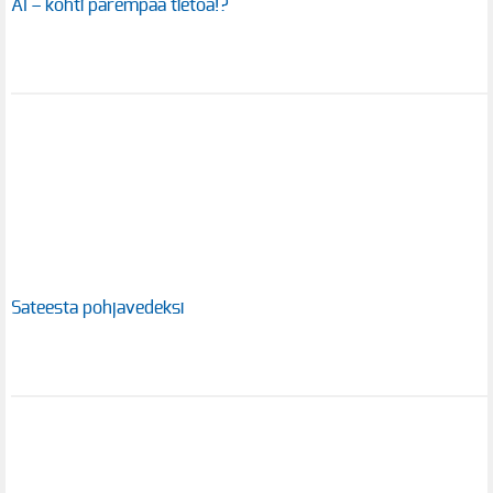
AI – kohti parempaa tietoa!?
Sateesta pohjavedeksi