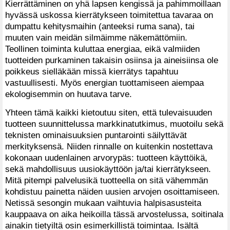
Kierrättäminen on yhä lapsen kengissä ja pahimmoillaan
hyvässä uskossa kierrätykseen toimitettua tavaraa on
dumpattu kehitysmaihin (anteeksi ruma sana), tai
muuten vain meidän silmäimme näkemättömiin.
Teollinen toiminta kuluttaa energiaa, eikä valmiiden
tuotteiden purkaminen takaisin osiinsa ja aineisiinsa ole
poikkeus sielläkään missä kierrätys tapahtuu
vastuullisesti. Myös energian tuottamiseen aiempaa
ekologisemmin on huutava tarve.
Yhteen tämä kaikki kietoutuu siten, että tulevaisuuden
tuotteen suunnittelussa markkinatutkimus, muotoilu sekä
teknisten ominaisuuksien puntarointi säilyttävät
merkityksensä. Niiden rinnalle on kuitenkin nostettava
kokonaan uudenlainen arvorypäs: tuotteen käyttöikä,
sekä mahdollisuus uusiokäyttöön ja/tai kierrätykseen.
Mitä pitempi palvelusikä tuotteella on sitä vähemmän
kohdistuu painetta näiden uusien arvojen osoittamiseen.
Netissä sesongin mukaan vaihtuvia halpisasusteita
kauppaava on aika heikoilla tässä arvostelussa, soitinala
ainakin tietyiltä osin esimerkillistä toimintaa. Isältä