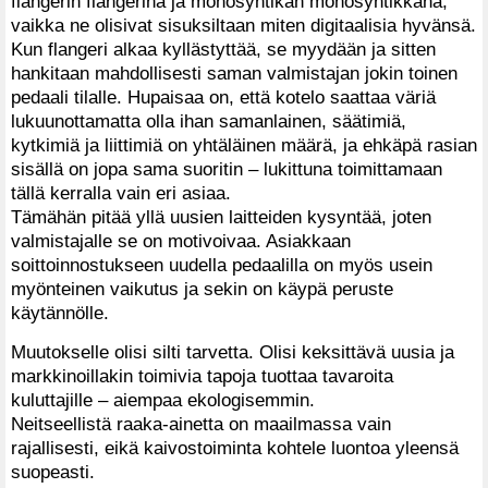
flangerin flangerina ja monosyntikan monosyntikkana,
vaikka ne olisivat sisuksiltaan miten digitaalisia hyvänsä.
Kun flangeri alkaa kyllästyttää, se myydään ja sitten
hankitaan mahdollisesti saman valmistajan jokin toinen
pedaali tilalle. Hupaisaa on, että kotelo saattaa väriä
lukuunottamatta olla ihan samanlainen, säätimiä,
kytkimiä ja liittimiä on yhtäläinen määrä, ja ehkäpä rasian
sisällä on jopa sama suoritin – lukittuna toimittamaan
tällä kerralla vain eri asiaa.
Tämähän pitää yllä uusien laitteiden kysyntää, joten
valmistajalle se on motivoivaa. Asiakkaan
soittoinnostukseen uudella pedaalilla on myös usein
myönteinen vaikutus ja sekin on käypä peruste
käytännölle.
Muutokselle olisi silti tarvetta. Olisi keksittävä uusia ja
markkinoillakin toimivia tapoja tuottaa tavaroita
kuluttajille – aiempaa ekologisemmin.
Neitseellistä raaka-ainetta on maailmassa vain
rajallisesti, eikä kaivostoiminta kohtele luontoa yleensä
suopeasti.