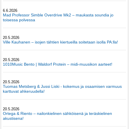
6.6.2026
Mad Professor Simble Overdrive Mk2 – maukasta soundia jo
toisessa polvessa
20.5.2026
Ville Kauhanen – isojen tähtien kiertueilla soitetaan isolla PA:lla!
20.5.2026
1010Music Bento | Waldorf Protein – midi-muusikon aarteet!
20.5.2026
Tuomas Metsberg & Jussi Liski - kokemus ja osaamisen varmuus
karttuvat ahkeruudella!
20.5.2026
Ortega & Riento – nailonkielinen sähköisenä ja teräskielinen
akustisena!