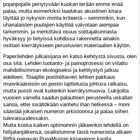
pojanpojalle periytyvään kuokan terään emme enää
palaa, mutta esimerkiksi laadukas akustinen kitara
täyttää jo nykyisin monta kriteeriä – semminkin, kun
uhanalaisten puulajien käyttöä valvotaan aiempaa
tarkemmin, ja merkittävä osuus soittajakunnasta
hyväksyy jo tietyissä kohdissa rakennetta ainakin
osittain kierrätykseen perustuvien materiaalien käytön.
Paperilehden julkaisijana en katso kehitystä sivusta, olen
osa sitä. Lehden tuotanto- ja painoprosessi on viilattu
mahdollisimman ekologiseksi ja kehitystyö jatkuu
edelleen. Tilaajille postitettavien lehtien pakkaus
muovikääreisiin on postin lajittelusta johtuva ratkaisu,
mutta pussit ovat kuitenkin kierrätysmuovia. Lukijoilta
vuosien varrella saadun palautteen perusteella uskallan
sanoa, ettei sisältökään vanhetu ihan hetkessä – moni
säästää jokaisen numeron arkistoonsa ja palaa siihen
tulevaisuudessakin.
Mutta koska kaiken optimoinnin jälkeenkin lehdellä on
hiilijalanjälkensä, osallistumme tästä numerosta alkaen
Riffiä painavan PunaMustan kirjapainon kautta