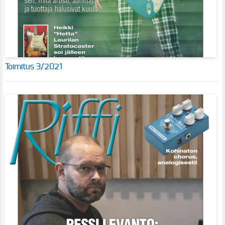
Toimitus 3/2021