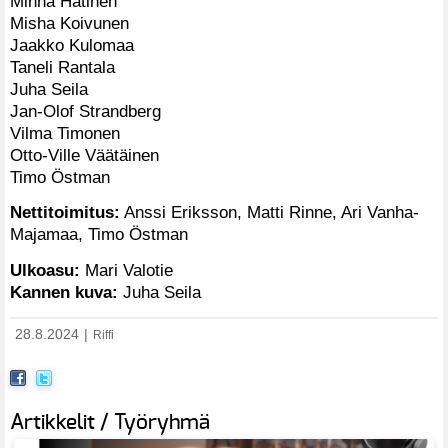
Minna Hatinen
Misha Koivunen
Jaakko Kulomaa
Taneli Rantala
Juha Seila
Jan-Olof Strandberg
Vilma Timonen
Otto-Ville Väätäinen
Timo Östman
Nettitoimitus:
Anssi Eriksson, Matti Rinne, Ari Vanha-
Majamaa, Timo Östman
Ulkoasu:
Mari Valotie
Kannen kuva:
Juha Seila
28.8.2024
|
Riffi
Artikkelit / Työryhmä