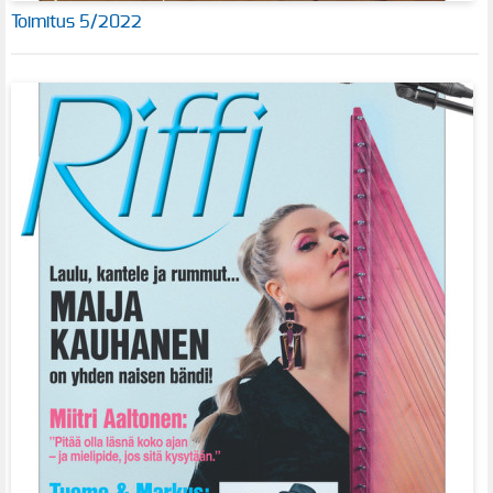
Toimitus 5/2022