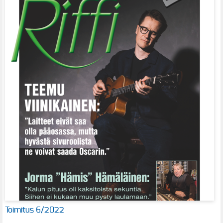
Toimitus 6/2022