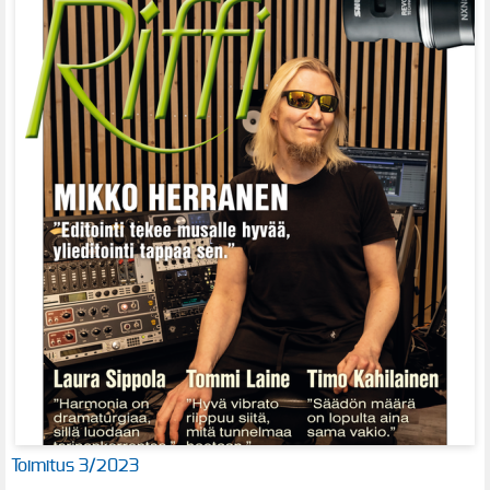
Toimitus 3/2023