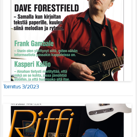
Toimitus 3/2023