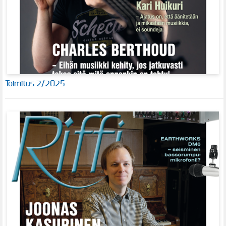
Toimitus 2/2025