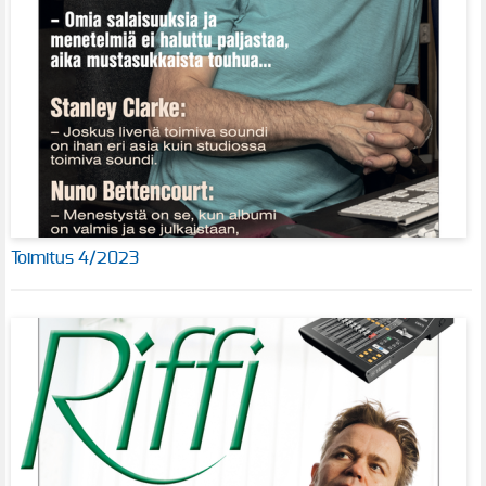
Toimitus 4/2023