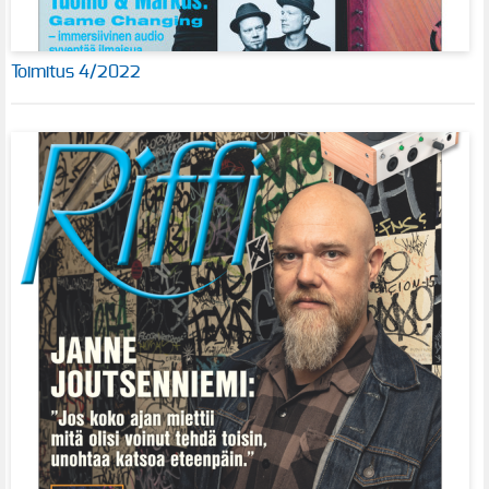
Toimitus 4/2022