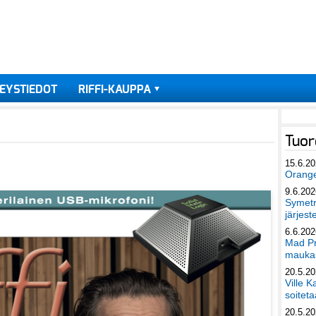
EYSTIEDOT
RIFFI-KAUPPA
Tuor
15.6.2
Orang
9.6.202
Symetri
järjest
6.6.202
Mad Pr
maukas
20.5.2
Ville K
soiteta
20.5.2