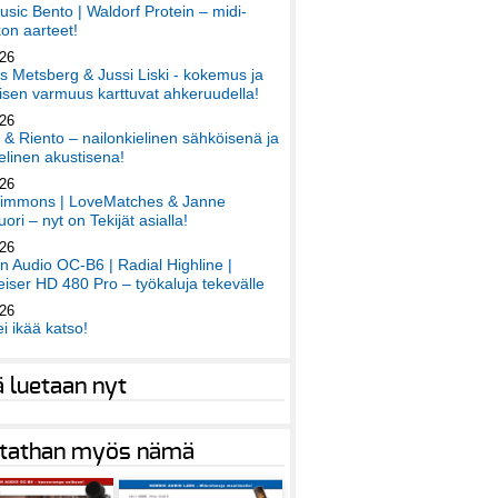
sic Bento | Waldorf Protein – midi-
on aarteet!
026
 Metsberg & Jussi Liski - kokemus ja
sen varmuus karttuvat ahkeruudella!
026
 & Riento – nailonkielinen sähköisenä ja
elinen akustisena!
026
immons | LoveMatches & Janne
ori – nyt on Tekijät asialla!
026
an Audio OC-B6 | Radial Highline |
iser HD 480 Pro – työkaluja tekevälle
026
ei ikää katso!
ä luetaan nyt
tathan myös nämä