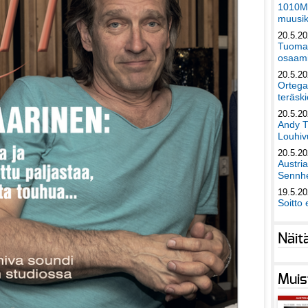
1010Mu
muusik
20.5.2
Tuomas
osaami
20.5.2
Ortega
teräski
20.5.2
Andy T
Louhivu
20.5.2
Austri
Sennhe
19.5.2
Soitto 
Näit
Muis