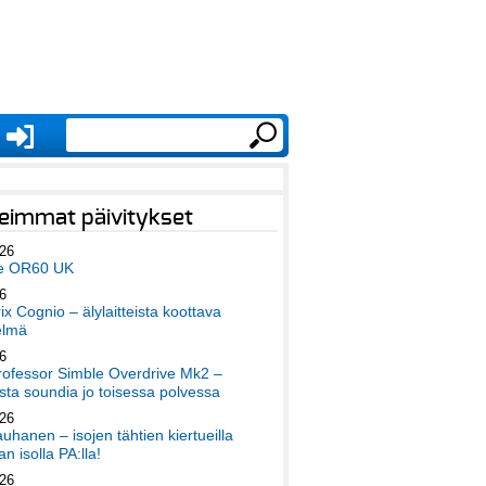
eimmat päivitykset
026
e OR60 UK
6
x Cognio – älylaitteista koottava
elmä
6
ofessor Simble Overdrive Mk2 –
ta soundia jo toisessa polvessa
026
auhanen – isojen tähtien kiertueilla
an isolla PA:lla!
026