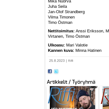
Mika Nuorva
Juha Seila
Jan-Olof Strandberg
Vilma Timonen
Timo Östman
Nettitoimitus:
Anssi Eriksson, Ma
Virtanen, Timo Östman
Ulkoasu:
Mari Valotie
Kannen kuva:
Minna Hatinen
25.8.2023
|
Riffi
Artikkelit / Työryhmä