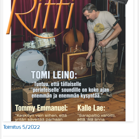
Toimitus 5/2022