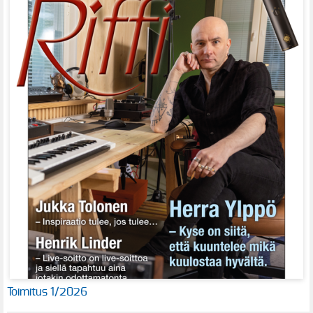
Toimitus 1/2026