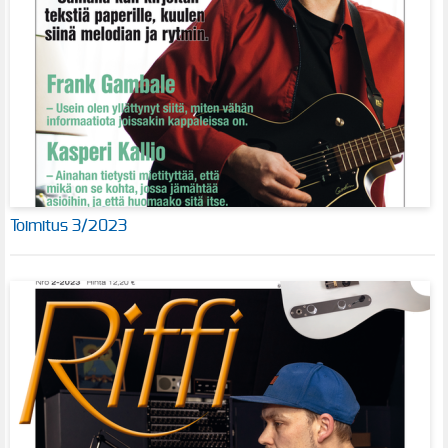
Toimitus 3/2023