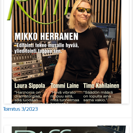
Toimitus 3/2023