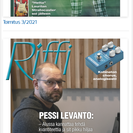
Toimitus 3/2021