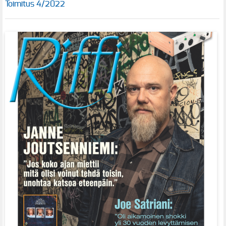
Toimitus 4/2022