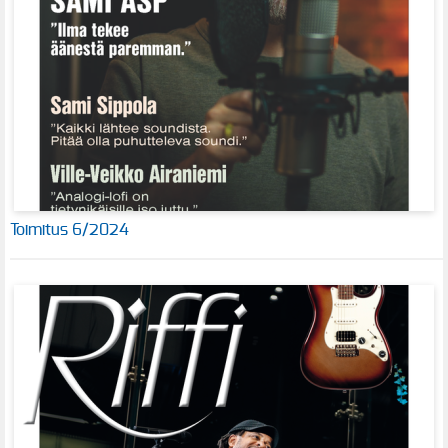
Toimitus 6/2024