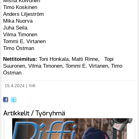
Misha Koivunen
Timo Koskinen
Anders Liljeström
Mika Nuorva
Juha Seila
Vilma Timonen
Tommi E. Virtanen
Timo Östman
Nettitoimitus:
Toni Honkala, Matti Rinne, Topi
Suuronen, Vilma Timonen, Tommi E. Virtanen, Timo
Östman
15.4.2024
|
Riffi
Artikkelit / Työryhmä