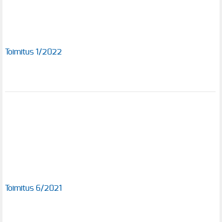
Toimitus 1/2022
Toimitus 6/2021