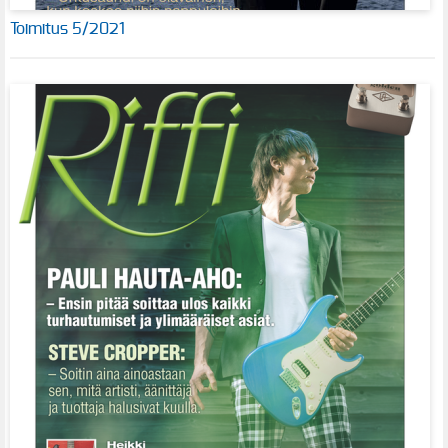
Toimitus 5/2021