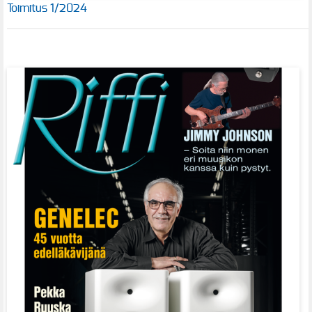
Toimitus 1/2024