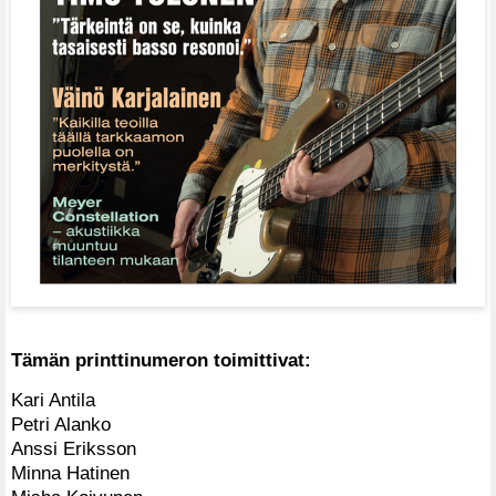
Tämän printtinumeron toimittivat:
Kari Antila
Petri Alanko
Anssi Eriksson
Minna Hatinen