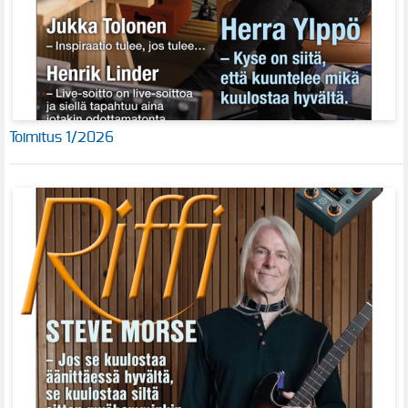
Toimitus 1/2026