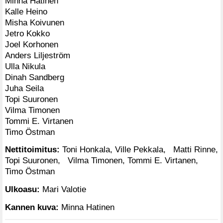
Minna Hatinen
Kalle Heino
Misha Koivunen
Jetro Kokko
Joel Korhonen
Anders Liljeström
Ulla Nikula
Dinah Sandberg
Juha Seila
Topi Suuronen
Vilma Timonen
Tommi E. Virtanen
Timo Östman
Nettitoimitus:
Toni Honkala, Ville Pekkala, Matti Rinne,
Topi Suuronen, Vilma Timonen, Tommi E. Virtanen,
Timo Östman
Ulkoasu:
Mari Valotie
Kannen kuva:
Minna Hatinen