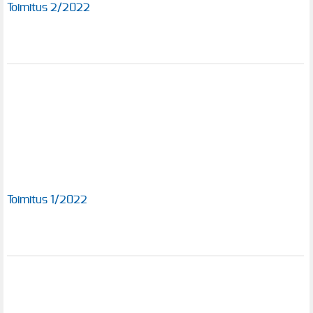
Toimitus 2/2022
Toimitus 1/2022