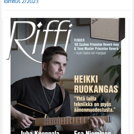
Toimitus 2/2023