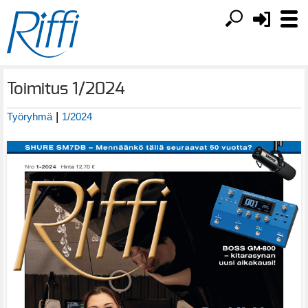
Toimitus 1/2024
|
Työryhmä
1/2024