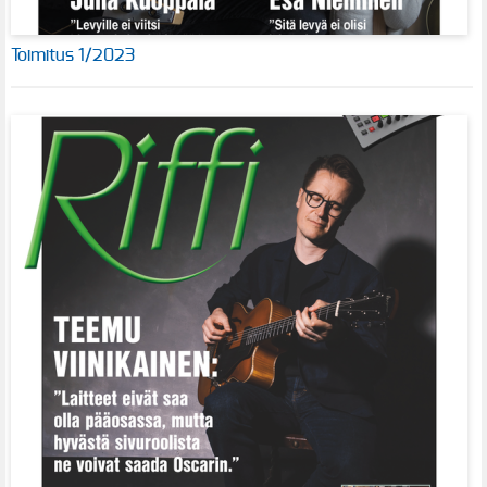
Toimitus 1/2023