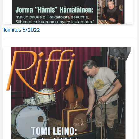
Toimitus 6/2022