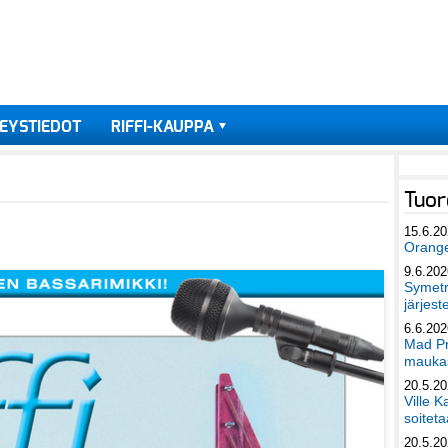
EYSTIEDOT
RIFFI-KAUPPA
Tuor
15.6.2
Orang
9.6.202
Symetri
järjest
6.6.202
Mad Pr
maukas
20.5.2
Ville K
soiteta
20.5.2