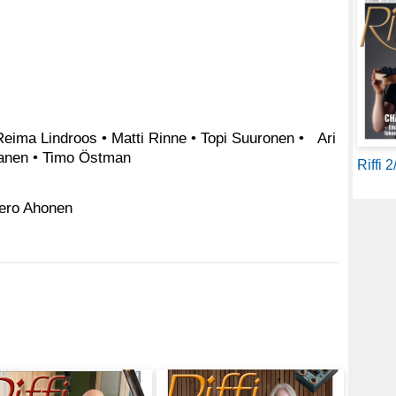
Reima Lindroos • Matti Rinne • Topi Suuronen • Ari
anen • Timo Östman
Riffi 
Tero Ahonen