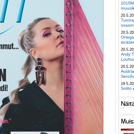
1010Mu
muusik
20.5.2
Tuomas
osaami
20.5.2
Ortega
teräski
20.5.2
Andy T
Louhivu
20.5.2
Austri
Sennhe
19.5.2
Soitto 
Näit
Muis