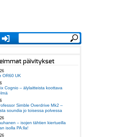
eimmat päivitykset
026
e OR60 UK
6
x Cognio – älylaitteista koottava
elmä
6
ofessor Simble Overdrive Mk2 –
ta soundia jo toisessa polvessa
026
auhanen – isojen tähtien kiertueilla
an isolla PA:lla!
026