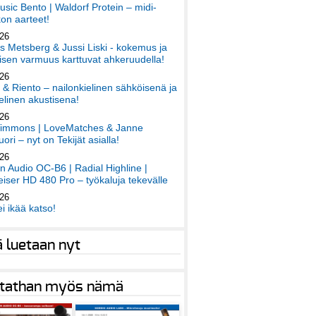
sic Bento | Waldorf Protein – midi-
on aarteet!
026
 Metsberg & Jussi Liski - kokemus ja
sen varmuus karttuvat ahkeruudella!
026
 & Riento – nailonkielinen sähköisenä ja
elinen akustisena!
026
immons | LoveMatches & Janne
ori – nyt on Tekijät asialla!
026
an Audio OC-B6 | Radial Highline |
iser HD 480 Pro – työkaluja tekevälle
026
ei ikää katso!
ä luetaan nyt
tathan myös nämä