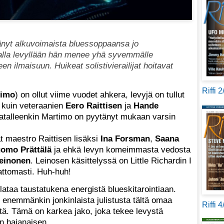
yt alkuvoimaista bluessoppaansa jo
la levyllään hän menee yhä syvemmälle
en ilmaisuun. Huikeat solistivierailijat hoitavat
Riffi 
timo
) on ollut viime vuodet ahkera, levyjä on tullut
 kuin veteraanien
Eero Raittisen
ja
Hande
latalleenkin Martimo on pyytänyt mukaan varsin
ät maestro Raittisen lisäksi
Ina Forsman
,
Saana
omo Prättälä
ja ehkä levyn komeimmasta vedosta
einonen
. Leinosen käsittelyssä on Little Richardin I
attomasti. Huh-huh!
 lataa taustatukena energistä blueskitarointiaan.
 enemmänkin jonkinlaista julistusta tältä omaa
Riffi 
ä. Tämä on karkea jako, joka tekee levystä
n hajanaisen.