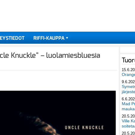
EYSTIEDOT
RIFFI-KAUPPA
le Knuckle" – luolamiesbluesia
Tuor
15.6.2
Orang
9.6.202
Symetri
järjest
6.6.202
Mad Pr
maukas
20.5.2
Ville K
soiteta
20.5.2