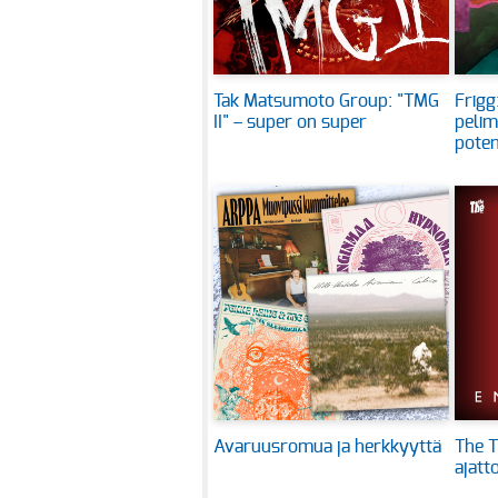
Tak Matsumoto Group: "TMG
Frigg
II" – super on super
pelim
poten
Avaruusromua ja herkkyyttä
The T
ajatt