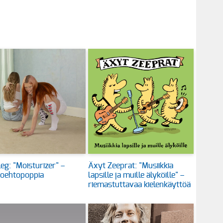
eg: "Moisturizer" –
Äxyt Zeeprat: "Musiikkia
toehtopoppia
lapsille ja muille älyköille" –
riemastuttavaa kielenkäyttöä