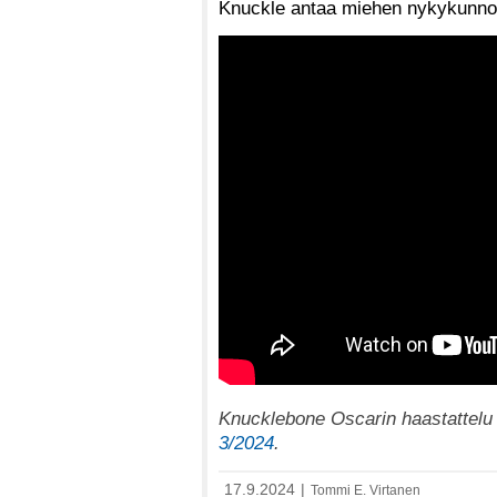
Knuckle antaa miehen nykykunnos
Knucklebone Oscarin haastattelu l
3/2024
.
17.9.2024
|
Tommi E. Virtanen