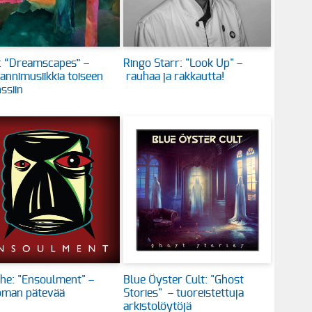
: “Dreamscapes” –
Ringo Starr: "Look Up" –
annimusiikkia toiseen
rauhaa ja rakkautta!
ssiin
he: "Ensoulment" –
Blue Öyster Cult: "Ghost
oman pätevää
Stories" – tuoreistettuja
arkistolöytöjä