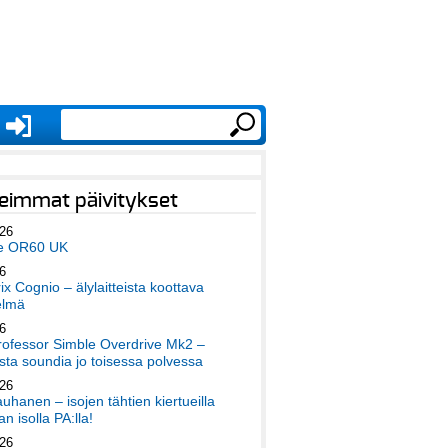
eimmat päivitykset
026
e OR60 UK
6
x Cognio – älylaitteista koottava
elmä
6
ofessor Simble Overdrive Mk2 –
ta soundia jo toisessa polvessa
026
auhanen – isojen tähtien kiertueilla
an isolla PA:lla!
026