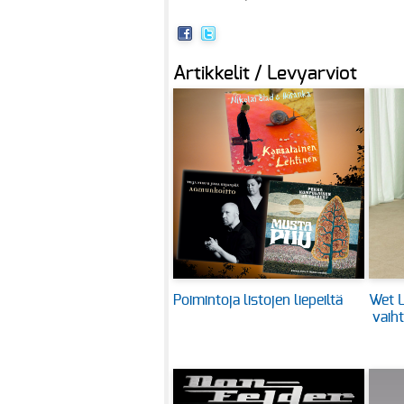
Artikkelit / Levyarviot
Poimintoja listojen liepeiltä
Wet L
vaih