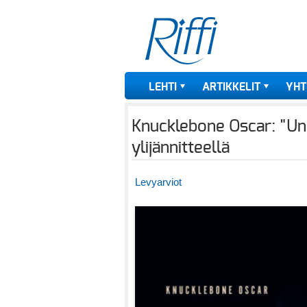
LEHTI
ARTIKKELIT
YHT
Knucklebone Oscar: "Unc
ylijännitteellä
Levyarviot