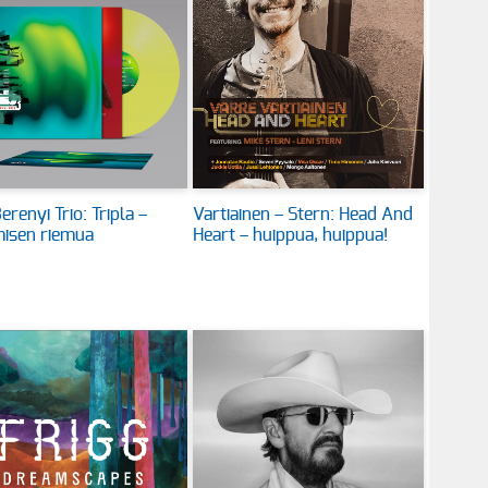
erenyi Trio: Tripla –
Vartiainen – Stern: Head And
isen riemua
Heart – huippua, huippua!