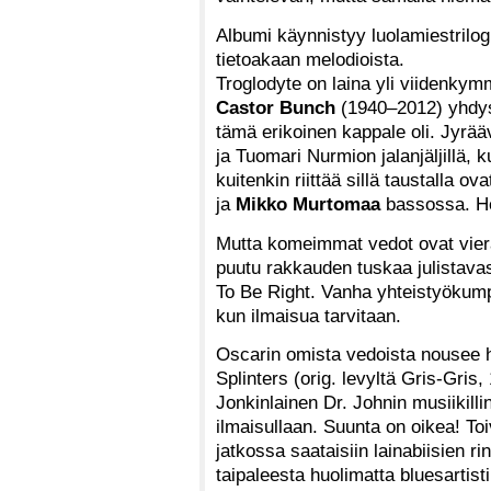
Albumi käynnistyy luolamiestrilogia
tietoakaan melodioista.
Troglodyte on laina yli viidenky
Castor Bunch
(1940–2012) yhdysv
tämä erikoinen kappale oli. Jyrä
ja Tuomari Nurmion jalanjäljillä, k
kuitenkin riittää sillä taustalla o
ja
Mikko Murtomaa
bassossa. He
Mutta komeimmat vedot ovat vierail
puutu rakkauden tuskaa julistavas
To Be Right. Vanha yhteistyökump
kun ilmaisua tarvitaan.
Oscarin omista vedoista nousee
Splinters (orig. levyltä Gris-Gris,
Jonkinlainen Dr. Johnin musiikill
ilmaisullaan. Suunta on oikea! To
jatkossa saataisiin lainabiisien r
taipaleesta huolimatta bluesartis