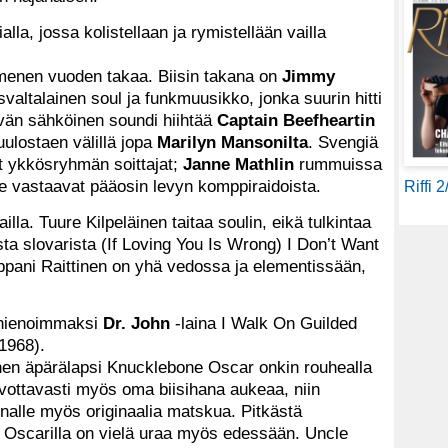
lla, jossa kolistellaan ja rymistellään vailla
mmenen vuoden takaa. Biisin takana on
Jimmy
altalainen soul ja funkmuusikko, jonka suurin hitti
ävän sähköinen soundi hiihtää
Captain Beefheartin
uulostaen välillä jopa
Marilyn Mansonilta
. Svengiä
vat ykkösryhmän soittajat;
Janne Mathlin
rummuissa
 vastaavat pääosin levyn komppiraidoista.
Riffi 
la. Tuure Kilpeläinen taitaa soulin, eikä tulkintaa
ta slovarista (If Loving You Is Wrong) I Don’t Want
pani Raittinen on yhä vedossa ja elementissään,
 hienoimmaksi
Dr. John
-laina I Walk On Guilded
 1968).
inen äpärälapsi Knucklebone Oscar onkin rouhealla
ivottavasti myös oma biisihana aukeaa, niin
innalle myös originaalia matskua. Pitkästä
ti Oscarilla on vielä uraa myös edessään. Uncle