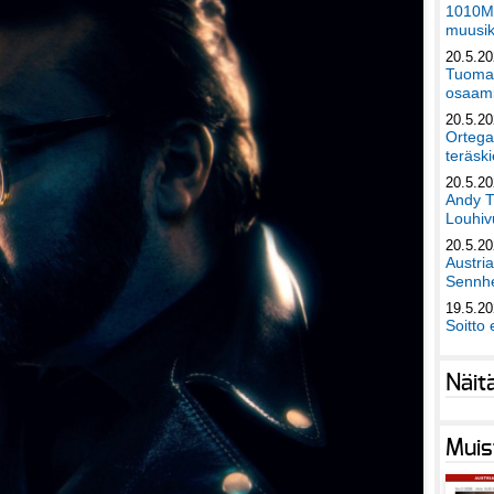
1010Mu
muusik
20.5.2
Tuomas
osaami
20.5.2
Ortega
teräski
20.5.2
Andy T
Louhivu
20.5.2
Austri
Sennhe
19.5.2
Soitto 
Näit
Muis