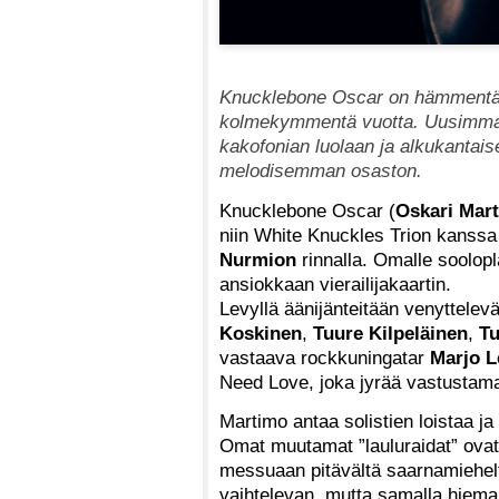
Knucklebone Oscar on hämmentän
kolmekymmentä vuotta. Uusimmal
kakofonian luolaan ja alkukantaise
melodisemman osaston.
Knucklebone Oscar (
Oskari Mar
niin White Knuckles Trion kanssa
Nurmion
rinnalla. Omalle soolop
ansiokkaan vierailijakaartin.
Levyllä äänijänteitään venyttelev
Koskinen
,
Tuure Kilpeläinen
,
Tu
vastaava rockkuningatar
Marjo L
Need Love, joka jyrää vastustam
Martimo antaa solistien loistaa ja
Omat muutamat ”lauluraidat” ovat
messuaan pitävältä saarnamiehelt
vaihtelevan, mutta samalla hiema