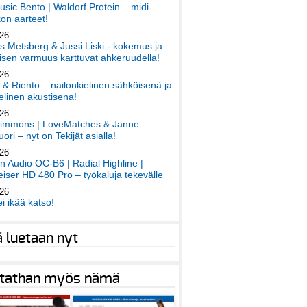
sic Bento | Waldorf Protein – midi-
on aarteet!
026
 Metsberg & Jussi Liski - kokemus ja
sen varmuus karttuvat ahkeruudella!
026
 & Riento – nailonkielinen sähköisenä ja
elinen akustisena!
026
immons | LoveMatches & Janne
ori – nyt on Tekijät asialla!
026
an Audio OC-B6 | Radial Highline |
iser HD 480 Pro – työkaluja tekevälle
026
ei ikää katso!
ä luetaan nyt
tathan myös nämä