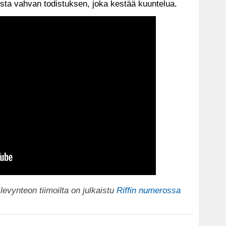
ta vahvan todistuksen, joka kestää kuuntelua.
evynteon tiimoilta on julkaistu
Riffin numerossa