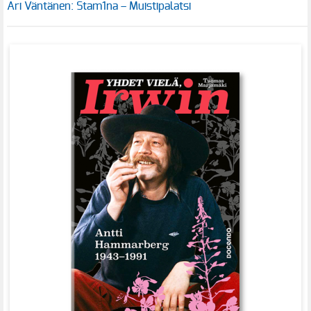
Ari Väntänen: Stam1na – Muistipalatsi