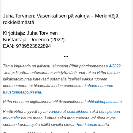
Juha Torvinen: Vasenkätisen päiväkirja – Merkintöjä
rokkielämästä
Kirjoittaja: Juha Torvinen
Kustantaja: Docenco (2022)
EAN: 9789523822894
•••
T
ämä kirja-arvio on julkaistu alunperin Riffin printtinumerossa
4/2022
.
Jos pidit juttua antoisana tai viihdyttävänä, voit tukea Riffin tulevaa
julkaisutoimintaa kätevästi ostamalla itsellesi vaikka tuoreen
printtinumeron tai tilaamalla lehden esimerkiksi
kahden numeron
tutustumistarjouksena.
Riffin voi ostaa digitaalisena näköispainoksena
Lehtiluukkupalvelusta
.
Printti-Riffiä myyvät hyvin
varustetut soitinliikkeet
sekä
Lehtipisteen
myymälät
kautta maan. Lehteä sekä irtonumeroita voi tilata myös
suoraan kustantajalta näillä sivuilla olevan
Riffi-kaupan
kautta.