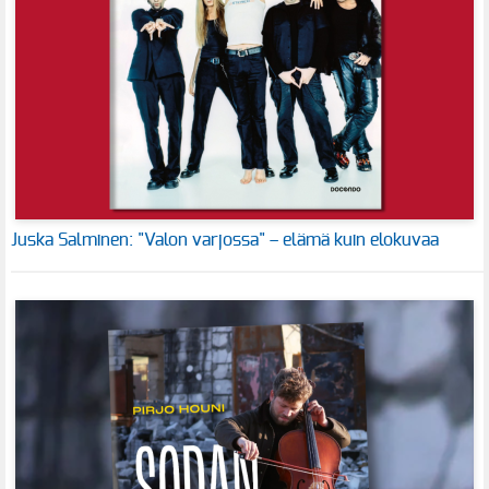
Juska Salminen: "Valon varjossa" – elämä kuin elokuvaa