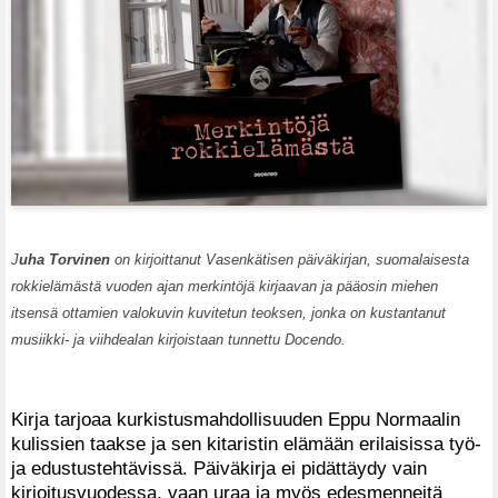
J
uha Torvinen
on kirjoittanut Vasenkätisen päiväkirjan, suomalaisesta
rokkielämästä vuoden ajan merkintöjä kirjaavan ja pääosin miehen
itsensä ottamien valokuvin kuvitetun teoksen, jonka on kustantanut
musiikki- ja viihdealan kirjoistaan tunnettu Docendo.
Kirja tarjoaa kurkistusmahdollisuuden Eppu Normaalin
kulissien taakse ja sen kitaristin elämään erilaisissa työ-
ja edustustehtävissä. Päiväkirja ei pidättäydy vain
kirjoitusvuodessa, vaan uraa ja myös edesmenneitä