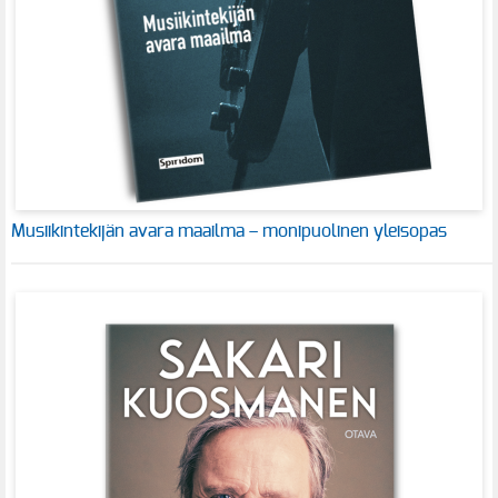
Musiikintekijän avara maailma – monipuolinen yleisopas