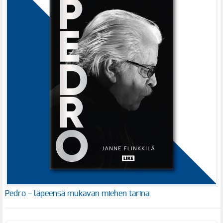
Pedro – läpeensä mukavan miehen tarina