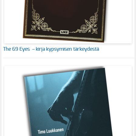
The 69 Eyes – kirja kypsymisen tärkeydestä