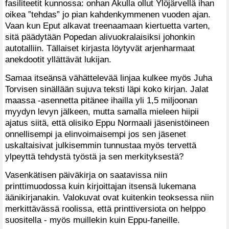
fasiliteetit kunnossa: onhan Akulla ollut Ylöjärvellä ihan
oikea ”tehdas” jo pian kahdenkymmenen vuoden ajan.
Vaan kun Eput alkavat treenaamaan kiertuetta varten,
sitä päädytään Popedan alivuokralaisiksi johonkin
autotalliin. Tällaiset kirjasta löytyvät arjenharmaat
anekdootit yllättävät lukijan.
Samaa itseänsä vähättelevää linjaa kulkee myös Juha
Torvisen sinällään sujuva teksti läpi koko kirjan. Jalat
maassa -asennetta pitänee ihailla yli 1,5 miljoonan
myydyn levyn jälkeen, mutta samalla mieleen hiipii
ajatus siitä, että olisiko Eppu Normaali jäsenistöineen
onnellisempi ja elinvoimaisempi jos sen jäsenet
uskaltaisivat julkisemmin tunnustaa myös tervettä
ylpeyttä tehdystä työstä ja sen merkityksestä?
Vasenkätisen päiväkirja on saatavissa niin
printtimuodossa kuin kirjoittajan itsensä lukemana
äänikirjanakin. Valokuvat ovat kuitenkin teoksessa niin
merkittävässä roolissa, että printtiversiota on helppo
suositella - myös muillekin kuin Eppu-faneille.