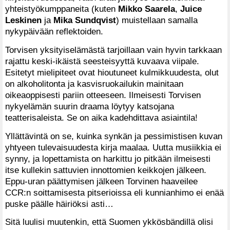
yhteistyökumppaneita (kuten
Mikko Saarela
,
Juice
Leskinen
ja
Mika Sundqvist
) muistellaan samalla
nykypäivään reflektoiden.
Torvisen yksityiselämästä tarjoillaan vain hyvin tarkkaan
rajattu keski-ikäistä seesteisyyttä kuvaava viipale.
Esitetyt mielipiteet ovat hioutuneet kulmikkuudesta, olut
on alkoholitonta ja kasvisruokailukin mainitaan
oikeaoppisesti pariin otteeseen. Ilmeisesti Torvisen
nykyelämän suurin draama löytyy katsojana
teatterisaleista. Se on aika kadehdittava asiaintila!
Yllättävintä on se, kuinka synkän ja pessimistisen kuvan
yhtyeen tulevaisuudesta kirja maalaa. Uutta musiikkia ei
synny, ja lopettamista on harkittu jo pitkään ilmeisesti
itse kullekin sattuvien innottomien keikkojen jälkeen.
Eppu-uran päättymisen jälkeen Torvinen haaveilee
CCR:n soittamisesta pitserioissa eli kunnianhimo ei enää
puske päälle häiriöksi asti…
Sitä luulisi muutenkin, että Suomen ykkösbändillä olisi