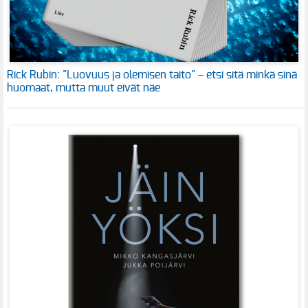
Rick Rubin: "Luovuus ja olemisen taito" – etsi sitä minkä sinä
huomaat, mutta muut eivät näe