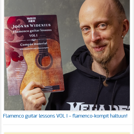
Flamenco guitar lessons VOL I – flamenco-kompit haltuun!