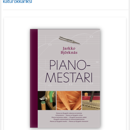
katurokkariksi