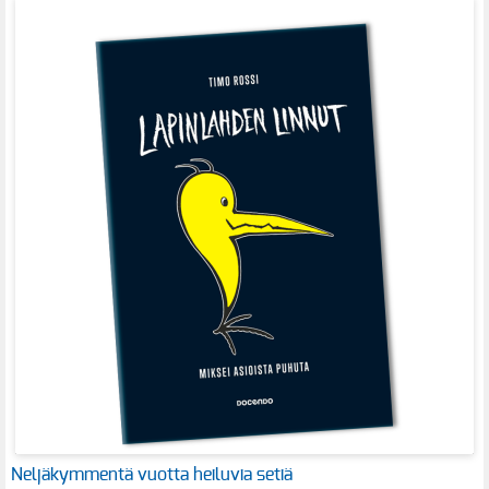
Neljäkymmentä vuotta heiluvia setiä