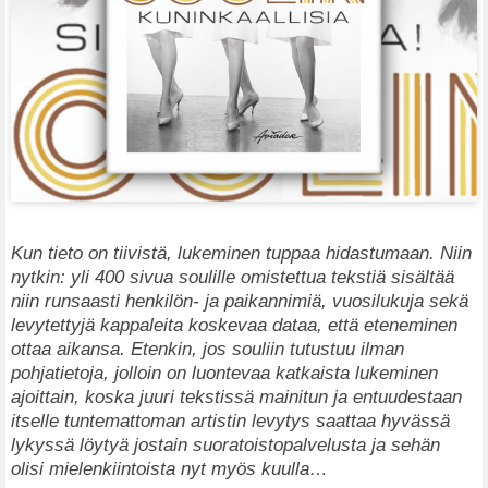
Kun tieto on tiivistä, lukeminen tuppaa hidastumaan. Niin
nytkin: yli 400 sivua soulille omistettua tekstiä sisältää
niin runsaasti henkilön- ja paikannimiä, vuosilukuja sekä
levytettyjä kappaleita koskevaa dataa, että eteneminen
ottaa aikansa. Etenkin, jos souliin tutustuu ilman
pohjatietoja, jolloin on luontevaa katkaista lukeminen
ajoittain, koska juuri tekstissä mainitun ja entuudestaan
itselle tuntemattoman artistin levytys saattaa hyvässä
lykyssä löytyä jostain suoratoistopalvelusta ja sehän
olisi mielenkiintoista nyt myös kuulla…