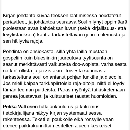
Kirjan johdanto kuvaa teoksen laatimisessa noudatetut
periaatteet, ja johdantoa seuraava Soulin lyhyt oppimäärä
puolestaan avaa kahdeksan luvun (sekä kirjallisuus- että
levylistauksen) kautta tarkasteltavan genren olemusta ja
sen häilyviä rajoja.
Pohdinta on ansiokasta, sillä yhtä lailla mustaan
gospeliin kuin bluesiinkin juureutuva tyylisuunta on
saanut merkittävästi vaikutteita doo-wopista, varhaisesta
rock’n’rollista ja jazzistakin. Toisesta suunnasta
tarkasteltuna soul on antanut pohjan funkille ja discolle.
Jos mieli kaipaa tarkkapiirtoisia raja-aitoja, niitä ei löydy
tämän teeman puitteista. Paras myöntyä tutkiskelemaan
genreä joustavasti ja kulttuuriset taustat huomioiden.
Pekka Valtosen
tutkijankoulutus ja kokemus
tietokirjailijana näkyy kirjan systemaattisessa
rakenteessa. Teksti ei poukkoile eikä rönsyile vaan
etenee paikkakunnittain esitellen alueen keskeiset