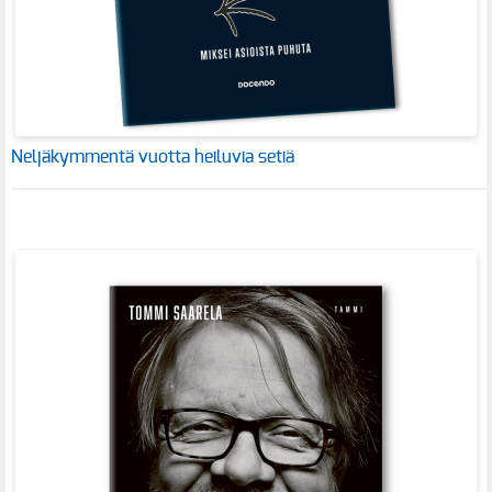
Neljäkymmentä vuotta heiluvia setiä