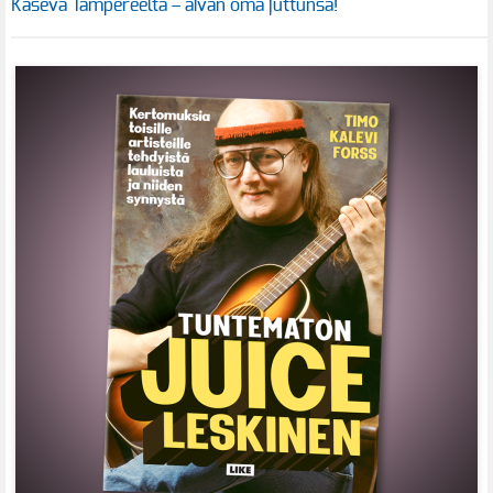
Kaseva Tampereelta – aivan oma juttunsa!