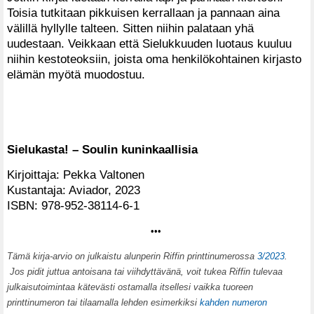
Toisia tutkitaan pikkuisen kerrallaan ja pannaan aina
välillä hyllylle talteen. Sitten niihin palataan yhä
uudestaan. Veikkaan että Sielukkuuden luotaus kuuluu
niihin kestoteoksiin, joista oma henkilökohtainen kirjasto
elämän myötä muodostuu.
Sielukasta! – Soulin kuninkaallisia
Kirjoittaja: Pekka Valtonen
Kustantaja: Aviador, 2023
ISBN: 978-952-38114-6-1
•••
T
ämä kirja-arvio on julkaistu alunperin Riffin printtinumerossa
3/2023
.
Jos pidit juttua antoisana tai viihdyttävänä, voit tukea Riffin tulevaa
julkaisutoimintaa kätevästi ostamalla itsellesi vaikka tuoreen
printtinumeron tai tilaamalla lehden esimerkiksi
kahden numeron