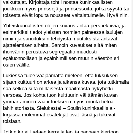
vaikuttajat. Kirjoittaja tohtii nostaa kuninkaallisten
joukkoon myös prinssejä ja prinsessoita, jotka syystä tai
toisesta eivät lopulta nousseet valtaistuimelle. Hyvä niin.
Yhteiskunnallisten olojen kuvaus antaa perspektiiviä, ja
esimerkiksi tiedot yleisten normien paineessa laulujen
nimiin ja sanoituksiin tehdyistä muutoksista antavat
ajattelemisen aiheita. Samoin kuvaukset siitä miten
ihonväriin perustuva segregaatio muodosti
epäluonnollisen ja epäinhimillisen muurin väestön eri
osien välille.
Lukiessa tulee vääjäämättä mieleen, että luksuksen
sijaan kulttuuri on arkea ja aikansa kuvaa, jota tutkimalla
saa selkoa siitä millaisesta maailmasta nykyhetki
versoaa. Jos kohta tuon kulttuurin välittämän kuvan
ymmärtäminen vaatii tuekseen myös muuta tietoa
lähihistoriasta. Sielukasta! – Soulin kuninkaallisia -
kirjassa molemmat osatekijät ovat läsnä ja tukevat
toisiaan.
Jotkin kirjat luetaan kerralla läpi ja pannaan kiertoon.