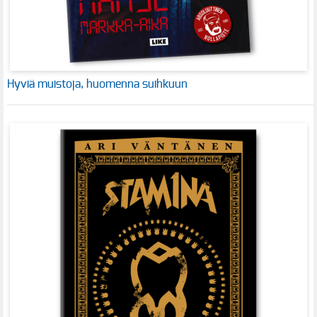
Hyviä muistoja, huomenna suihkuun