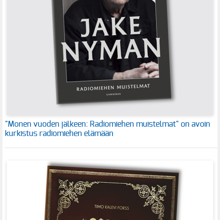
"Monen vuoden jälkeen: Radiomiehen muistelmat" on avoin
kurkistus radiomiehen elämään