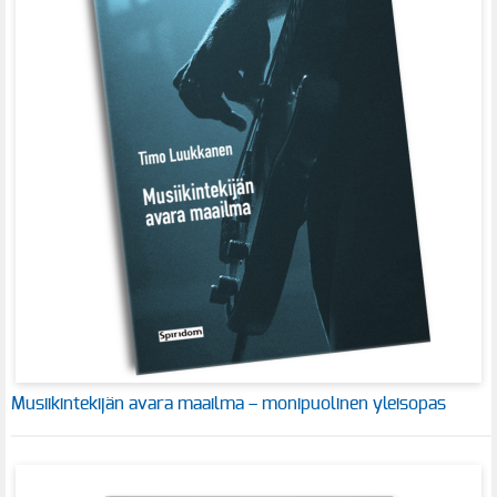
Musiikintekijän avara maailma – monipuolinen yleisopas