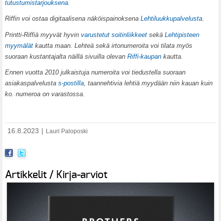
tutustumistarjouksena.
Riffin voi ostaa digitaalisena näköispainoksena
Lehtiluukkupalvelusta
.
Printti-Riffiä myyvät hyvin
varustetut soitinliikkeet
sekä
Lehtipisteen
myymälät
kautta maan. Lehteä sekä irtonumeroita voi tilata myös
suoraan kustantajalta näillä sivuilla olevan
Riffi-kaupan
kautta.
Ennen vuotta 2010 julkaistuja numeroita voi tiedustella suoraan
asiakaspalvelusta
s-postilla
, taannehtivia lehtiä myydään niin kauan kuin
ko. numeroa on varastossa.
16.8.2023
|
Lauri Paloposki
Artikkelit / Kirja-arviot