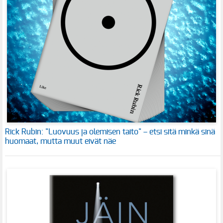
Rick Rubin: "Luovuus ja olemisen taito" – etsi sitä minkä sinä
huomaat, mutta muut eivät näe