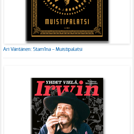
Ari Väntänen: Stam1na – Muistipalatsi