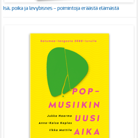
Isä, poika ja levybisnes – poimintoja eräästä elämästä