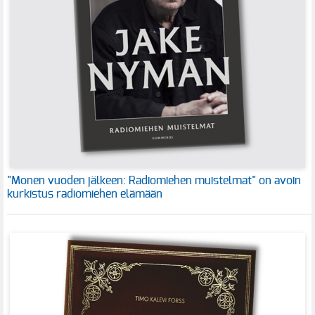
"Monen vuoden jälkeen: Radiomiehen muistelmat" on avoin
kurkistus radiomiehen elämään