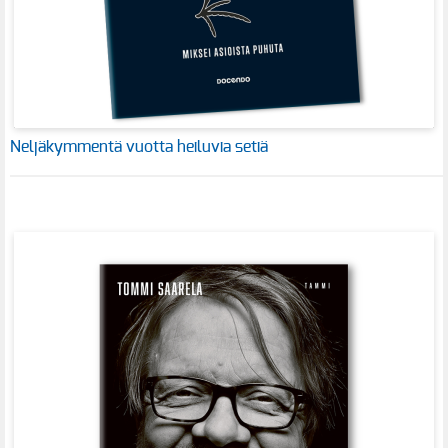
Neljäkymmentä vuotta heiluvia setiä