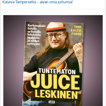
Kaseva Tampereelta – aivan oma juttunsa!