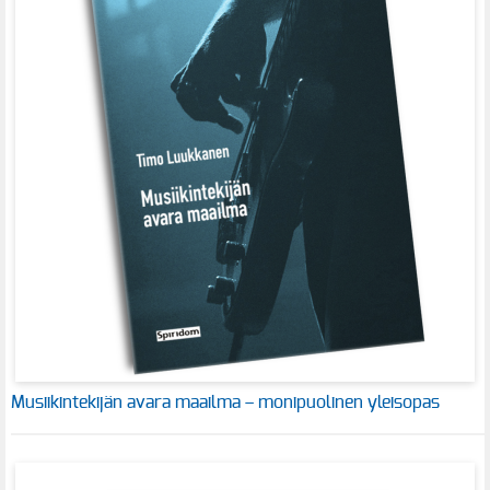
Musiikintekijän avara maailma – monipuolinen yleisopas