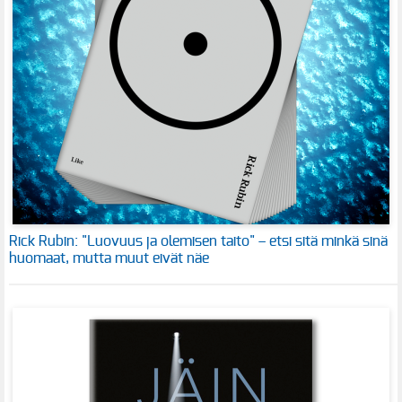
Rick Rubin: "Luovuus ja olemisen taito" – etsi sitä minkä sinä
huomaat, mutta muut eivät näe