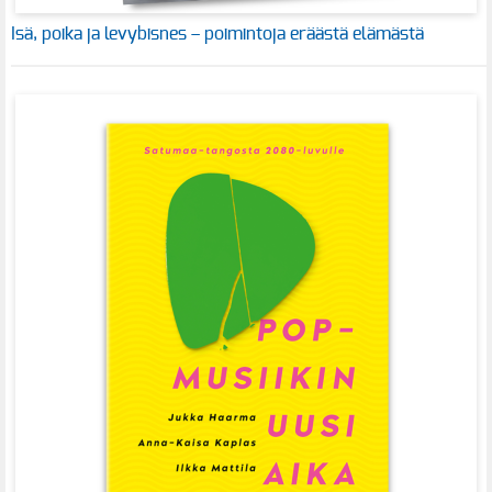
Isä, poika ja levybisnes – poimintoja eräästä elämästä