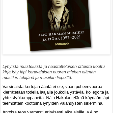
Lyhyistä muisteluista ja haastatteluiden otteista koottu
kirja käy läpi keravalaisen nuoren miehen elämän
musiikin tekijänä ja musiikin liepeillä.
Varsinaista kertojan ääntä ei ole, vaan puheenvuoroa
kierrätetään todella laajalla joukolla ystäviä, kollegoita ja
yhteistyökumppaneita. Näin Hakalan elämä käydään läpi
teemoittain koottuina lyhyiden välähdysten sikerminä.
Antoisa teos varmasti erityisesti aikalaisille ja Alpo