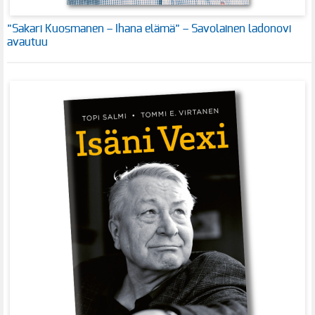
”Sakari Kuosmanen – Ihana elämä” – Savolainen ladonovi
avautuu