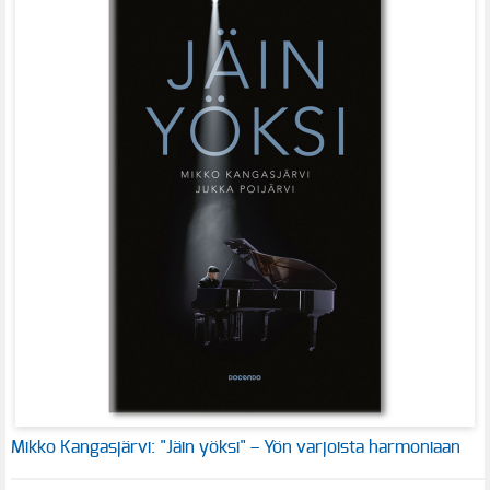
Mikko Kangasjärvi: "Jäin yöksi" – Yön varjoista harmoniaan