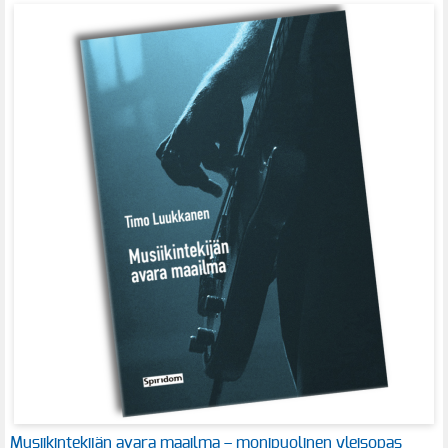
Musiikintekijän avara maailma – monipuolinen yleisopas