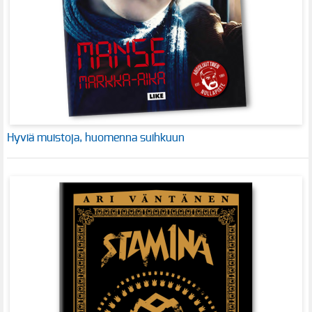
Hyviä muistoja, huomenna suihkuun