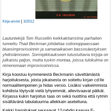
|
Kirja-arviot
3/2012
Lauluntekijä Tom Russellin keikkakitaristina parhaiten
tunnettu Thad Beckman johdattaa soitonoppaassaan
bluesimprovisoinnin ja samanaikaisen bassosäestyksen
yhdistämiseen. Sormipikkaukseen tutustuttavia kirjoja on
julkaistu paljon, mutta tuskin montaa, joissa tulokulma on
nimenomaan improvisoinnissa.
Kirja koostuu kymmenestä Beckmanin säveltämästä
harjoituksesta, joista jokaisesta on soitettu kirjan cd:lle
normaalitempoinen ja hidas versio. Lisäksi vaikeimmista
kohdista löytyvät vielä lyhyemmät, alleviivaavat pätkät.
Kirjassa kukin harjoitus taas on sekä nuottina että rytmin
sisältävänä tabulatuurina allekkain aseteltuna.
Kaikki harjoitukset seuraavat 12-tahdin kaavaa E-