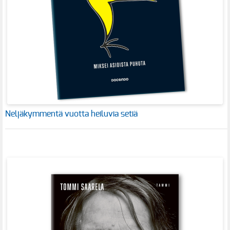
Neljäkymmentä vuotta heiluvia setiä