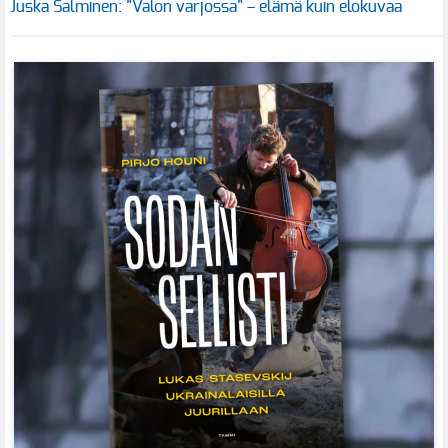
Juska Salminen: "Valon varjossa" – elämä kuin elokuvaa