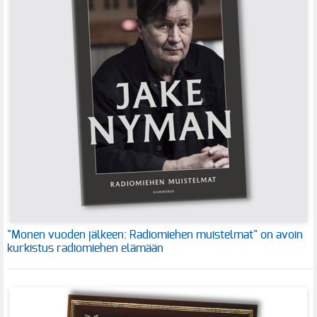
"Monen vuoden jälkeen: Radiomiehen muistelmat" on avoin
kurkistus radiomiehen elämään