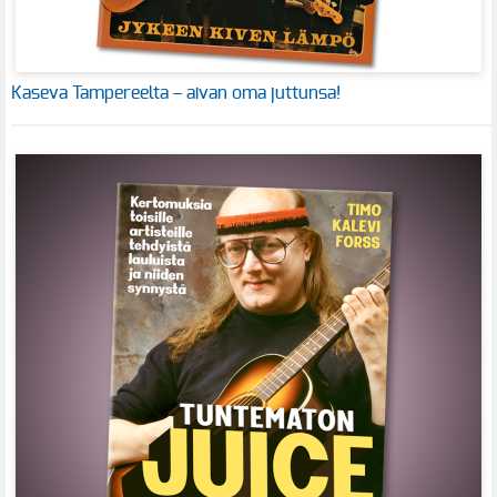
Kaseva Tampereelta – aivan oma juttunsa!