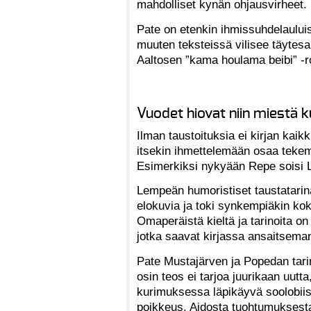
mahdolliset kynän ohjausvirheet.
Pate on etenkin ihmissuhdelaulu
muuten teksteissä vilisee täytes
Aaltosen ”kama houlama beibi” -r
Vuodet hiovat niin miestä k
Ilman taustoituksia ei kirjan kaik
itsekin ihmettelemään osaa teke
Esimerkiksi nykyään Repe soisi Li
Lempeän humoristiset taustatarina
elokuvia ja toki synkempiäkin kok
Omaperäistä kieltä ja tarinoita on
jotka saavat kirjassa ansaitseman
Pate Mustajärven ja Popedan tarina
osin teos ei tarjoa juurikaan uut
kurimuksessa läpikäyvä soolobiisi
poikkeus. Aidosta tuohtumuksesta 