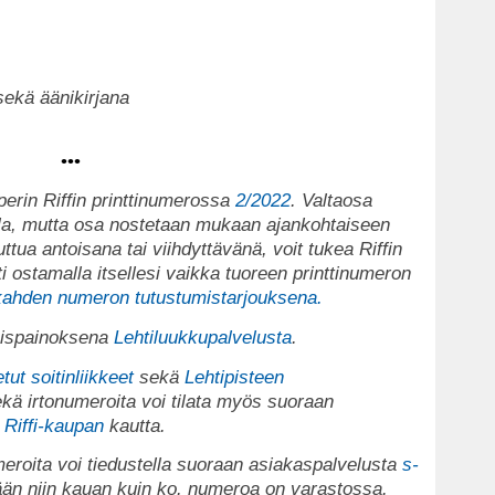
sekä äänikirjana
•••
nperin Riffin printtinumerossa
2/2022
. Valtaosa
tolla, mutta osa nostetaan mukaan ajankohtaiseen
juttua antoisana tai viihdyttävänä, voit tukea Riffin
i ostamalla itsellesi vaikka tuoreen printtinumeron
kahden numeron tutustumistarjouksena.
köispainoksena
Lehtiluukkupalvelusta
.
tut soitinliikkeet
sekä
Lehtipisteen
kä irtonumeroita voi tilata myös suoraan
n
Riffi-kaupan
kautta.
eroita voi tiedustella suoraan asiakaspalvelusta
s-
dään niin kauan kuin ko. numeroa on varastossa.