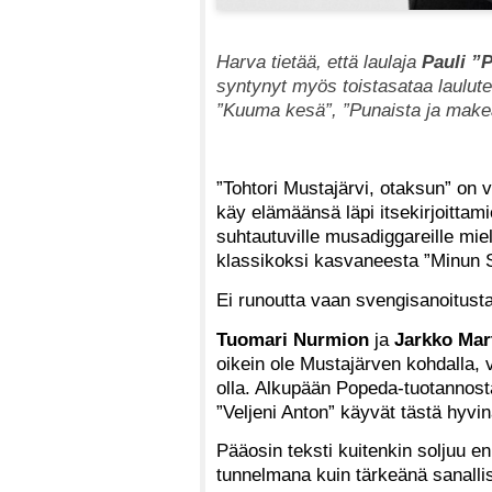
Harva tietää, että laulaja
Pauli ”
syntynyt myös toistasataa laulute
”Kuuma kesä”, ”Punaista ja makea
”Tohtori Mustajärvi, otaksun” on
käy elämäänsä läpi itsekirjoittami
suhtautuville musadiggareille miel
klassikoksi kasvaneesta ”Minun 
Ei runoutta vaan svengisanoitust
Tuomari Nurmion
ja
Jarkko Mar
oikein ole Mustajärven kohdalla,
olla. Alkupään Popeda-tuotannosta
”Veljeni Anton” käyvät tästä hyv
Pääosin teksti kuitenkin soljuu
tunnelmana kuin tärkeänä sanallis