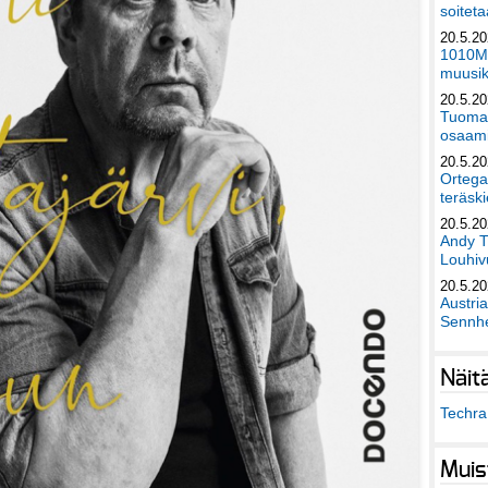
soiteta
20.5.2
1010Mu
muusik
20.5.2
Tuomas
osaami
20.5.2
Ortega
teräski
20.5.2
Andy T
Louhivu
20.5.2
Austri
Sennhe
Näit
Techra 
Muis