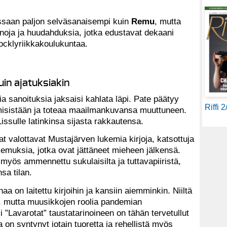
issaan paljon selväsanaisempi kuin
Remu
, mutta
anoja ja huudahduksia, jotka edustavat dekaani
ocklyriikkakoulukuntaa.
uin ajatuksiakin
kia sanoituksia jaksaisi kahlata läpi. Pate päätyy
Riffi 
misistään ja toteaa maailmankuvansa muuttuneen.
ssulle latinkinsa sijasta rakkautensa.
t valottavat Mustajärven lukemia kirjoja, katsottuja
emuksia, jotka ovat jättäneet mieheen jälkensä.
 myös ammennettu sukulaisilta ja tuttavapiiristä,
sa tilan.
a on laitettu kirjoihin ja kansiin aiemminkin. Niiltä
ta, mutta muusikkojen roolia pandemian
 ”Lavarotat” taustatarinoineen on tähän tervetullut
on syntynyt jotain tuoretta ja rehellistä myös