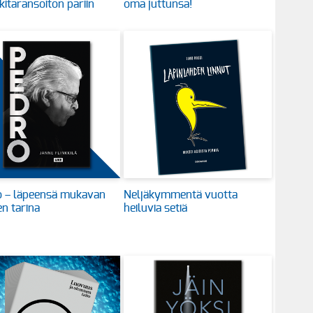
kitaransoiton pariin
oma juttunsa!
o – läpeensä mukavan
Neljäkymmentä vuotta
n tarina
heiluvia setiä