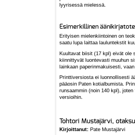
lyyrisessä mielessä.
Esimerkillinen äänikirjatot
Erityisen mielenkiintoinen on teok
saatu lupa laittaa lauluntekstit ku
Kuultavat biisit (17 kpl) eivät ole
kiinnittyvät luontevasti muuhun si
lainkaan paperinmakuisesti, vaan 
Printtiversiosta ei luonnollisesti
pääosin Paten kotialbumista. Prin
runsaammin (noin 140 kpl), joten 
versioihin.
Tohtori Mustajärvi, otaks
Kirjoittanut:
Pate Mustajärvi