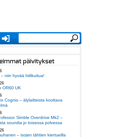
eimmat päivitykset
6
– niin hyvää hiilikuitua!
026
e OR60 UK
6
x Cognio – älylaitteista koottava
elmä
6
ofessor Simble Overdrive Mk2 –
ta soundia jo toisessa polvessa
026
auhanen – isojen tähtien kiertueilla