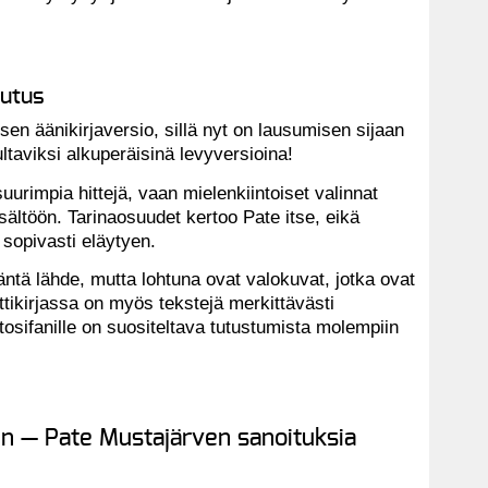
eutus
sen äänikirjaversio, sillä nyt on lausumisen sijaan
ultaviksi alkuperäisinä levyversioina!
 suurimpia hittejä, vaan mielenkiintoiset valinnat
sältöön. Tarinaosuudet kertoo Pate itse, eikä
sopivasti eläytyen.
 ääntä lähde, mutta lohtuna ovat valokuvat, jotka ovat
ttikirjassa on myös tekstejä merkittävästi
tosifanille on suositeltava tutustumista molempiin
un — Pate Mustajärven sanoituksia