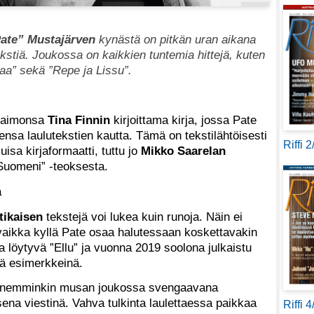
Pate” Mustajärven
kynästä on pitkän uran aikana
kstiä. Joukossa on kaikkien tuntemia hittejä, kuten
a” sekä ”Repe ja Lissu”.
 vaimonsa
Tina Finnin
kirjoittama kirja, jossa Pate
ensa laulutekstien kautta. Tämä on tekstilähtöisesti
Riffi 
uisa kirjaformaatti, tuttu jo
Mikko Saarelan
Suomeni” -teoksesta.
a
tikaisen
tekstejä voi lukea kuin runoja. Näin ei
 vaikka kyllä Pate osaa halutessaan koskettavakin
 löytyvä ”Ellu” ja vuonna 2019 soolona julkaistu
inä esimerkkeinä.
 ennemminkin musan joukossa svengaavana
ena viestinä. Vahva tulkinta laulettaessa paikkaa
Riffi 