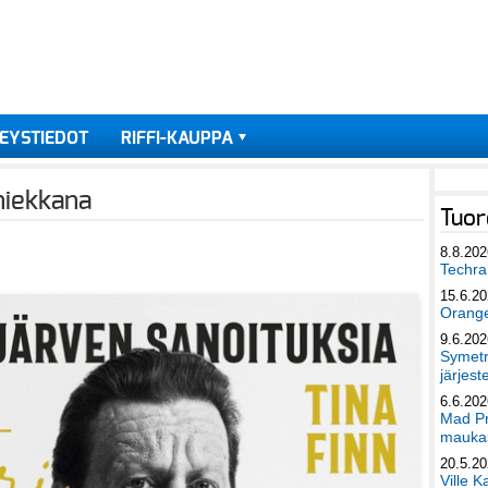
EYSTIEDOT
RIFFI-KAUPPA
niekkana
Tuor
8.8.202
Techra 
15.6.2
Orang
9.6.202
Symetri
järjest
6.6.202
Mad Pr
maukas
20.5.2
Ville K