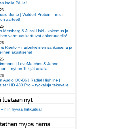
an isolla PA:lla!
026
sic Bento | Waldorf Protein – midi-
on aarteet!
026
 Metsberg & Jussi Liski - kokemus ja
sen varmuus karttuvat ahkeruudella!
026
 & Riento – nailonkielinen sähköisenä ja
elinen akustisena!
026
immons | LoveMatches & Janne
ori – nyt on Tekijät asialla!
026
an Audio OC-B6 | Radial Highline |
iser HD 480 Pro – työkaluja tekevälle
ä luetaan nyt
– niin hyvää hiilikuitua!
tathan myös nämä