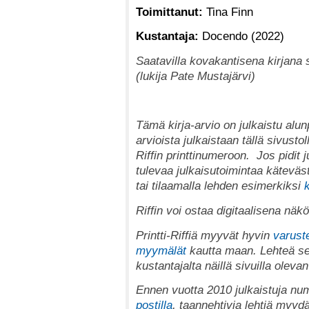
Toimittanut:
Tina Finn
Kustantaja:
Docendo (2022)
Saatavilla kovakantisena kirjana 
(lukija Pate Mustajärvi)
T
ämä kirja-arvio on julkaistu alu
arvioista julkaistaan tällä sivus
Riffin printtinumeroon.
Jos pidit 
tulevaa julkaisutoimintaa käteväst
tai tilaamalla lehden esimerkiksi
Riffin voi ostaa digitaalisena nä
Printti-Riffiä myyvät hyvin
varuste
myymälät
kautta maan. Lehteä se
kustantajalta näillä sivuilla oleva
Ennen vuotta 2010 julkaistuja num
postilla
, taannehtivia lehtiä myy