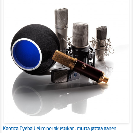
Kaotica Eyeball eliminoi akustiikan, mutta jättää äänen