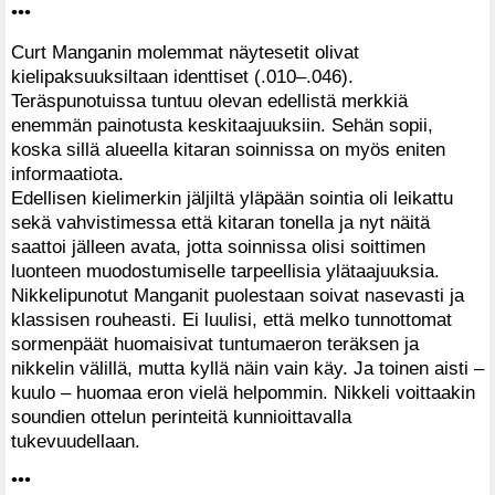
•••
Curt Manganin molemmat näytesetit olivat
kielipaksuuksiltaan identtiset (.010–.046).
Teräspunotuissa tuntuu olevan edellistä merkkiä
enemmän painotusta keskitaajuuksiin. Sehän sopii,
koska sillä alueella kitaran soinnissa on myös eniten
informaatiota.
Edellisen kielimerkin jäljiltä yläpään sointia oli leikattu
sekä vahvistimessa että kitaran tonella ja nyt näitä
saattoi jälleen avata, jotta soinnissa olisi soittimen
luonteen muodostumiselle tarpeellisia ylätaajuuksia.
Nikkelipunotut Manganit puolestaan soivat nasevasti ja
klassisen rouheasti. Ei luulisi, että melko tunnottomat
sormenpäät huomaisivat tuntumaeron teräksen ja
nikkelin välillä, mutta kyllä näin vain käy. Ja toinen aisti –
kuulo – huomaa eron vielä helpommin. Nikkeli voittaakin
soundien ottelun perinteitä kunnioittavalla
tukevuudellaan.
•••