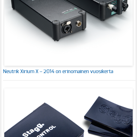
Neutrik Xirium X – 2014 on erinomainen vuosikerta