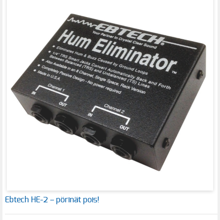
Ebtech HE-2 – pörinät pois!