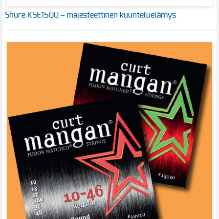
Shure KSE1500 – majesteettinen kuunteluelämys