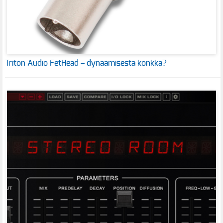
Triton Audio FetHead – dynaamisesta konkka?