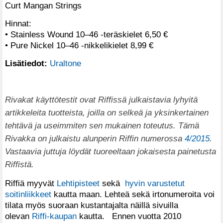
Curt Mangan Strings
Hinnat:
• Stainless Wound 10–46 -teräskielet 6,50 €
• Pure Nickel 10–46 -nikkelikielet 8,99 €
Lisätiedot:
Uraltone
Rivakat käyttötestit ovat Riffissä julkaistavia lyhyitä
artikkeleita tuotteista, joilla on selkeä ja yksinkertainen
tehtävä ja useimmiten sen mukainen toteutus. Tämä
Rivakka on julkaistu alunperin Riffin numerossa
4/2015
.
Vastaavia juttuja löydät tuoreeltaan jokaisesta painetusta
Riffistä.
Riffiä myyvät
Lehtipisteet
sekä
hyvin varustetut
soitinliikkeet
kautta maan. Lehteä sekä irtonumeroita voi
tilata myös suoraan kustantajalta näillä sivuilla
olevan
Riffi-kaupan
kautta. Ennen vuotta 2010