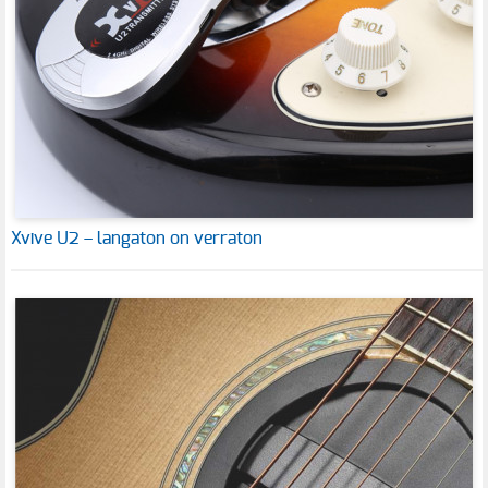
Xvive U2 – langaton on verraton