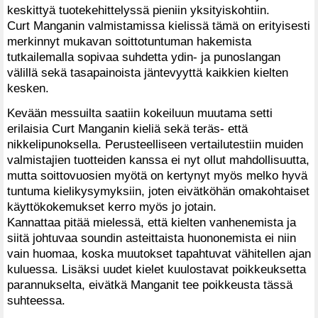
keskittyä tuotekehittelyssä pieniin yksityiskohtiin.
Curt Manganin valmistamissa kielissä tämä on erityisesti
merkinnyt mukavan soittotuntuman hakemista
tutkailemalla sopivaa suhdetta ydin- ja punoslangan
välillä sekä tasapainoista jäntevyyttä kaikkien kielten
kesken.
Kevään messuilta saatiin kokeiluun muutama setti
erilaisia Curt Manganin kieliä sekä teräs- että
nikkelipunoksella. Perusteelliseen vertailutestiin muiden
valmistajien tuotteiden kanssa ei nyt ollut mahdollisuutta,
mutta soittovuosien myötä on kertynyt myös melko hyvä
tuntuma kielikysymyksiin, joten eivätköhän omakohtaiset
käyttökokemukset kerro myös jo jotain.
Kannattaa pitää mielessä, että kielten vanhenemista ja
siitä johtuvaa soundin asteittaista huononemista ei niin
vain huomaa, koska muutokset tapahtuvat vähitellen ajan
kuluessa. Lisäksi uudet kielet kuulostavat poikkeuksetta
parannukselta, eivätkä Manganit tee poikkeusta tässä
suhteessa.