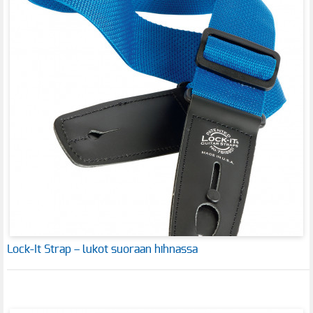
Lock-It Strap – lukot suoraan hihnassa