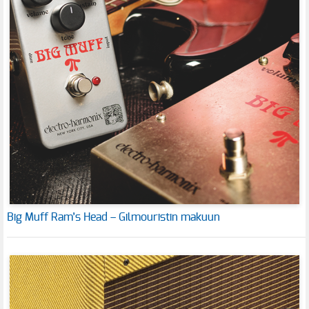
Big Muff Ram’s Head – Gilmouristin makuun