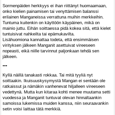
Sormenpäiden herkkyys ei ihan riittänyt huomaamaan,
onko kielien painamisen tai venyttämisen balanssi
erilainen Manganeissa verrattuna muihin merkkeihin.
Tuntuma kuitenkin on käyttöön käypäinen, mikä on
mainio juttu. Eihän soittaessa pidä kokea sitä, että kielet
tuntuisivat nahkeilta tai epämukavilta.
Lisähuomiona kannattaa todeta, että ensimmäisen
virityksen jälkeen Manganit asettuivat vireeseen
nopeasti, eikä niille tarvinnut paljonkaan tehdä sen
jälkeen.
•••
Kyllä näillä tanakasti rokkaa. Tai mitä tyyliä nyt
soittaakin. Ikuisuuskysymystä Mangan ei sentään ole
ratkaissut ja nämäkin vanhenevat hiljalleen vireeseen
vedettynä. Mutta kun kitaraa kohti menee muutama setti
vuodessa ja Manganit tuntuvat olevan hinnaltaankin
samoissa lukemissa muiden kanssa, niin seuraavankin
setin voisi laittaa tätä merkkiä.