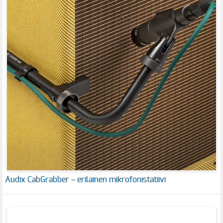
Audix CabGrabber – erilainen mikrofonistatiivi