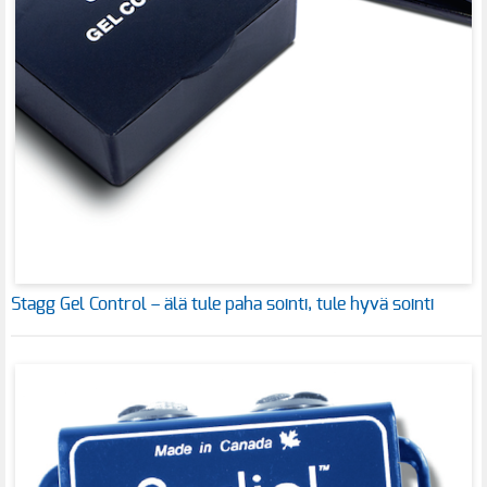
Stagg Gel Control – älä tule paha sointi, tule hyvä sointi