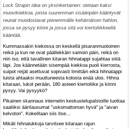
Lock Strapin idea on yksinkertainen: otetaan kaksi
muovikiekkoa, joista suuremman sisäänpäin kääntyvät
reunat muodostavat pienemmälle kehämäisen hahlon,
jossa se pysyy kiinni ja jossa sitä voi kiertoliikkeellä
kääntää.
Kummassakin kiekossa on keskellä pisaranmuotoinen
reikä ja kun ne ovat päällekkäin samoin päin, reikä on
niin iso, että tavallinen kitaran hihnatappi sujahtaa siitä
läpi. Jos käännetään sisempää kiekkoa puoli kierrosta,
suipot reijät asettuvat sopivasti limittäin eikä hihnatappi
luista ahtaaksi muuttuneesta kolosta enää ulos. Hihna
kitaraan, lukot perään, 180 asteen kiertoliike ja kiinni
pysyy. Vai pysyykö?
Pikainen skannaus internetin keskustelupalstoille tuottaa
saaliiksi äärilausumat ”uskomattoman hyvä” ja ”aivan
kelvoton”. Kokeillaan siis itse…
Mikäli hihnalukkoja tarvitsee kitaraan rajun