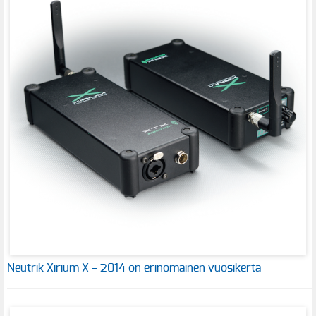
Neutrik Xirium X – 2014 on erinomainen vuosikerta