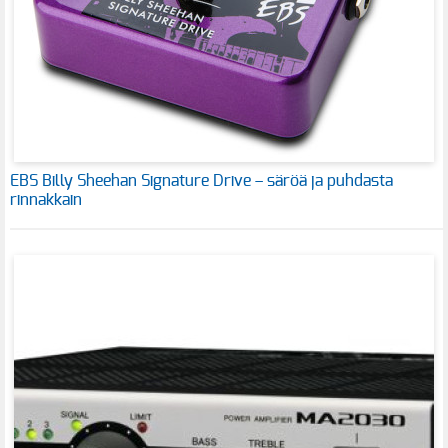
EBS Billy Sheehan Signature Drive – säröä ja puhdasta
rinnakkain