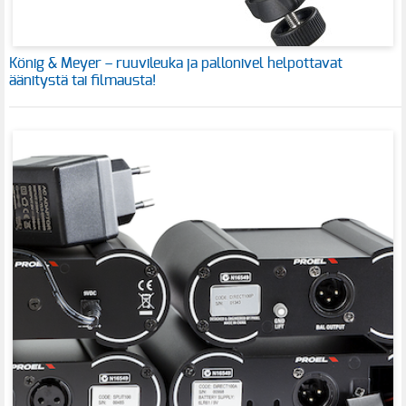
König & Meyer – ruuvileuka ja pallonivel helpottavat
äänitystä tai filmausta!