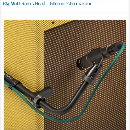
Big Muff Ram’s Head – Gilmouristin makuun