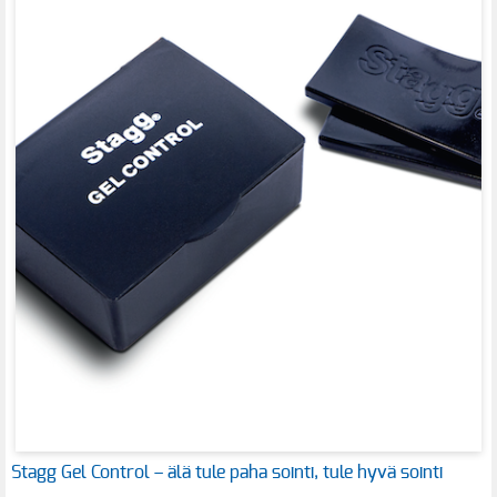
Stagg Gel Control – älä tule paha sointi, tule hyvä sointi