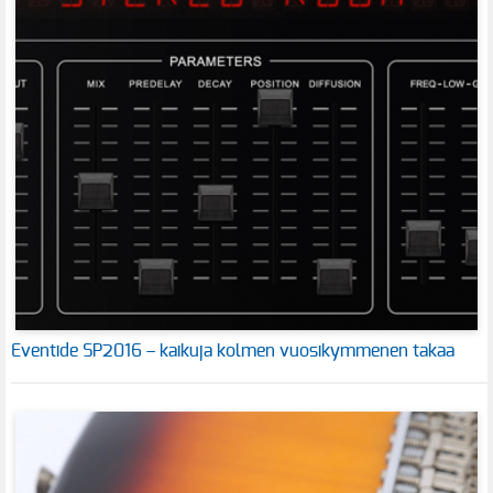
Eventide SP2016 – kaikuja kolmen vuosikymmenen takaa