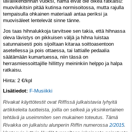
lavaliikehdinnän vuoksi, nämä eivät ole oikea ratkaisu:
muovilukitsin pitää kutinsa normisoitossa, mutta rajulla
tempaisulla ohkainen materiaali antaa periksi ja
muovisäleet lentelevät sinne tänne.
Jos taas hihnalukkoja tarvitsee sen takia, että hihnassa
oleva lävistys on pikkuisen väljä ja hihna luistaa
satunnaisesti pois sijoiltaan kitaraa soittoasentoon
asetellessa ja pois ottaessa, tai lattialle pedaalia
säätämään kumartuessa, niin tässä on
herrasmiessoittajille hillittyy meininkiin helppo ja halpa
ratkaisu.
Hinta: 2 €/kpl
Lisätiedot:
F-Musiikki
Rivakat käyttötestit ovat Riffissä julkaistavia lyhyitä
artikkeleita tuotteista, joilla on selkeä ja yksinkertainen
tehtävä ja useimmiten sen mukainen toteutus. Tämä
Rivakka on julkaistu alunperin Riffin numerossa
2/2015
.