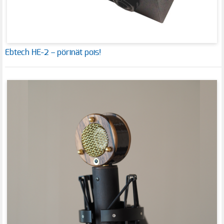
Ebtech HE-2 – pörinät pois!