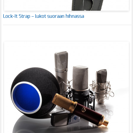
Lock-It Strap – lukot suoraan hihnassa