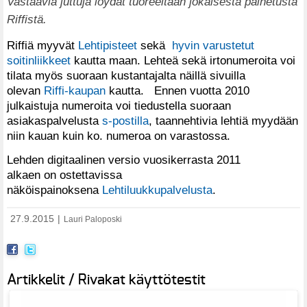
Vastaavia juttuja löydät tuoreeltaan jokaisesta painetusta
Riffistä.
Riffiä myyvät
Lehtipisteet
sekä
hyvin varustetut
soitinliikkeet
kautta maan. Lehteä sekä irtonumeroita voi
tilata myös suoraan kustantajalta näillä sivuilla
olevan
Riffi-kaupan
kautta. Ennen vuotta 2010
julkaistuja numeroita voi tiedustella suoraan
asiakaspalvelusta
s-postilla
, taannehtivia lehtiä myydään
niin kauan kuin ko. numeroa on varastossa.
Lehden digitaalinen versio vuosikerrasta 2011
alkaen on ostettavissa
näköispainoksena
Lehtiluukkupalvelusta
.
27.9.2015
|
Lauri Paloposki
Artikkelit / Rivakat käyttötestit