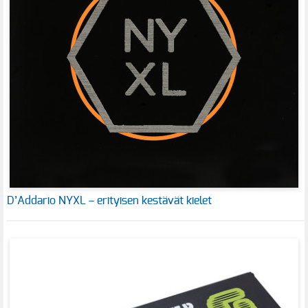
D’Addario NYXL – erityisen kestävät kielet